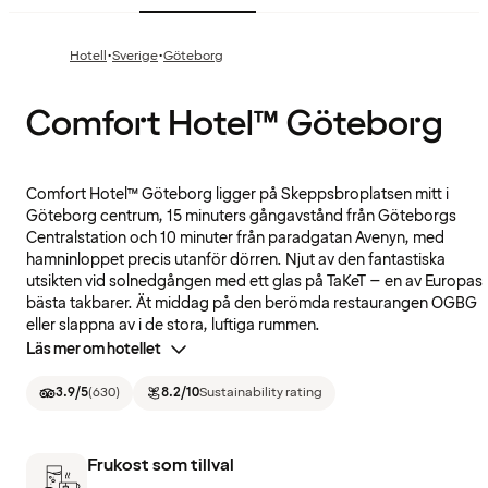
·
·
Hotell
Sverige
Göteborg
Comfort Hotel™ Göteborg
Comfort Hotel™ Göteborg ligger på Skeppsbroplatsen mitt i
Göteborg centrum, 15 minuters gångavstånd från Göteborgs
Centralstation och 10 minuter från paradgatan Avenyn, med
hamninloppet precis utanför dörren. Njut av den fantastiska
utsikten vid solnedgången med ett glas på TaKeT – en av Europas
bästa takbarer. Ät middag på den berömda restaurangen OGBG
eller slappna av i de stora, luftiga rummen.
Läs mer om hotellet
3.9
/5
(
630
)
8.2
/10
Sustainability rating
Frukost som tillval