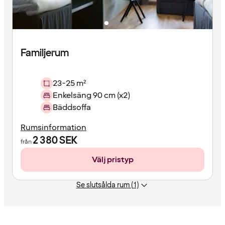
Familjerum
23-25 m²
Enkelsäng 90 cm (x2)
Bäddsoffa
Rumsinformation
2 380
SEK
från
Välj pristyp
Se slutsålda rum (1)
Innehållet
har