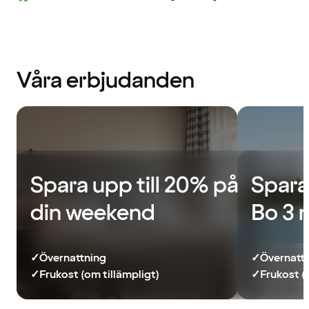
Våra erbjudanden
Spara upp till 20% på
Spara
din weekend
Bo 3 
✓
Övernattning
✓
Övernatt
✓
Frukost (om tillämpligt)
✓
Frukost (