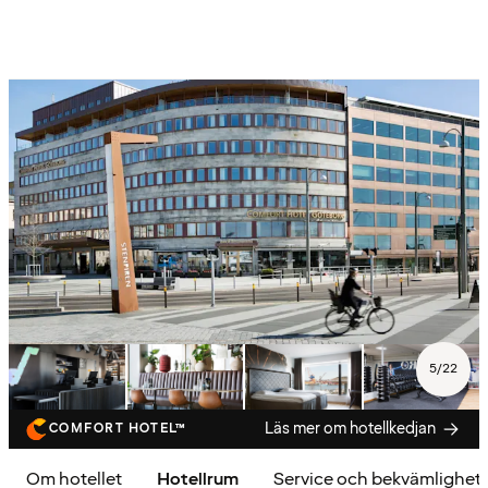
5
/
22
Läs mer om hotellkedjan
COMFORT HOTEL™
Om hotellet
Hotellrum
Service och bekvämlighet