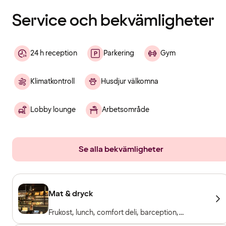
laddats
Service och bekvämligheter
24 h reception
Parkering
Gym
Klimatkontroll
Husdjur välkomna
Lobby lounge
Arbetsområde
Se alla bekvämligheter
Mat & dryck
Frukost, lunch, comfort deli, barception,
restaurang & bar