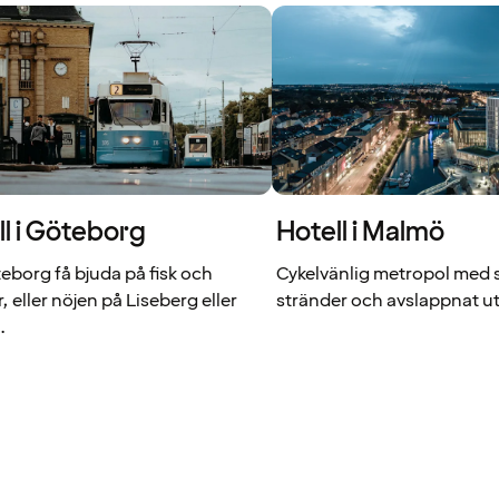
ll i Göteborg
Hotell i Malmö
eborg få bjuda på fisk och
Cykelvänlig metropol med 
r, eller nöjen på Liseberg eller
stränder och avslappnat ute
.