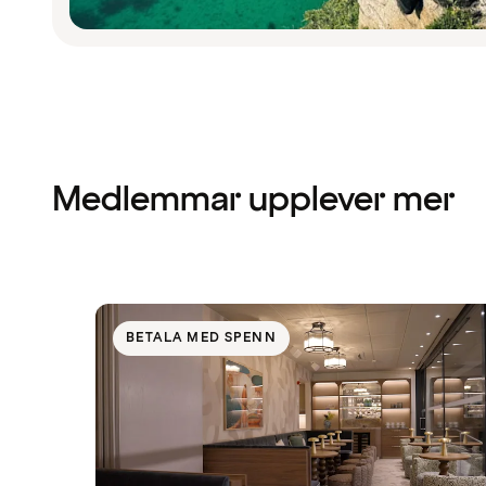
Medlemmar upplever mer
BETALA MED SPENN