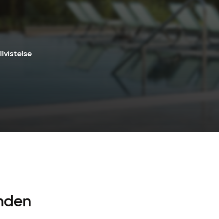
lvistelse
nden