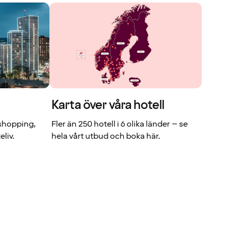
Karta över våra hotell
shopping,
Fler än 250 hotell i 6 olika länder – se
liv.
hela vårt utbud och boka här.