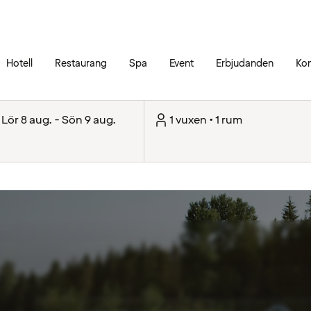
Gå till sökrutan
Gå till sidans huvudmeny
Hotell
Restaurang
Spa
Event
Erbjudanden
Kon
Lör 8 aug. - Sön 9 aug.
1 vuxen • 1 rum