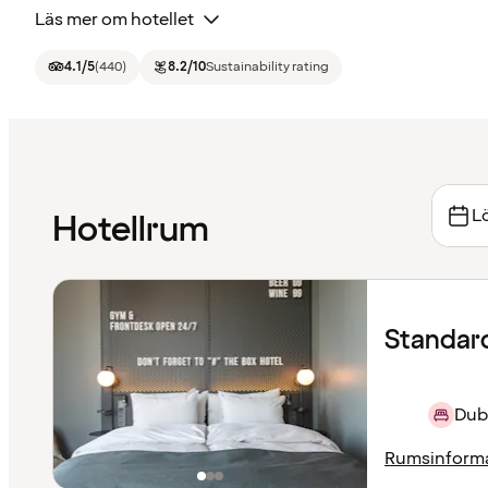
Läs mer om hotellet
4.1
/5
(
440
)
8.2
/10
Sustainability rating
Lö
Hotellrum
Standard
Dubb
Rumsinform