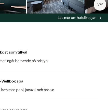
5
/
28
Läs mer om hotellkedjan
kost som tillval
kost ingår beroende på pristyp
 Wellbox spa
 kvm med pool, jacuzzi och bastur