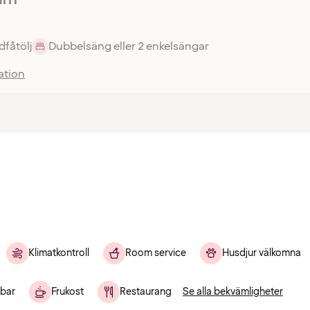
fåtölj
Dubbelsäng eller 2 enkelsängar
ation
Klimatkontroll
Room service
Husdjur välkomna
bar
Frukost
Restaurang
Se alla bekvämligheter