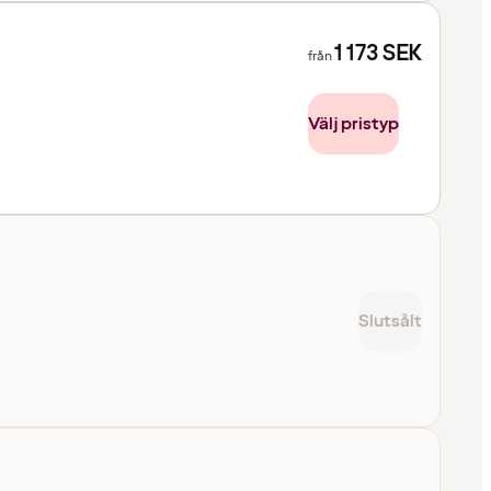
1 173
SEK
från
Välj pristyp
Slutsålt