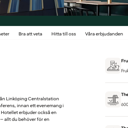
heter
Bra att veta
Hitta till oss
Våra erbjudanden
Fru
Fru
The
rån Linköping Centralstation
600
ferens, innan ett evenemang i
 Hotellet erbjuder också en
 allt du behöver för en