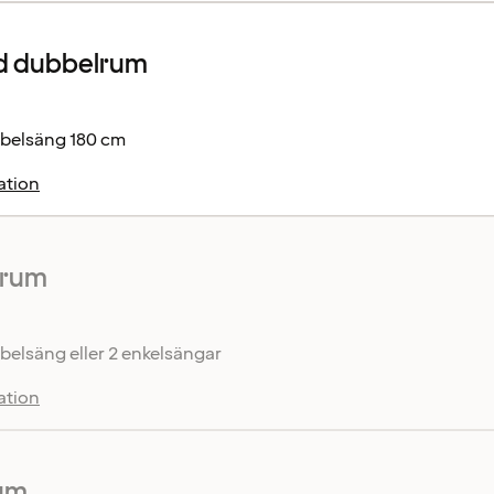
d dubbelrum
belsäng 180 cm
ation
rrum
elsäng eller 2 enkelsängar
ation
um