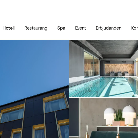
Gå till sidans innehåll
Gå till sidans huvudmeny
Hotell
Restaurang
Spa
Event
Erbjudanden
Kon