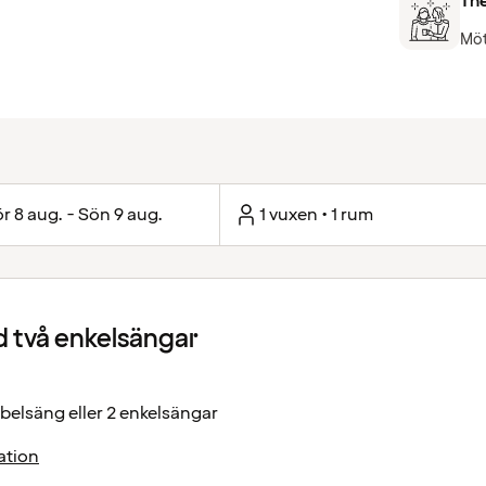
The
Möt
r 8 aug. - Sön 9 aug.
1 vuxen • 1 rum
 två enkelsängar
elsäng eller 2 enkelsängar
ation