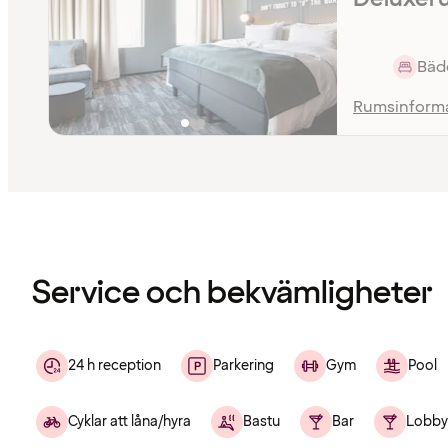
Bädd
Rumsinform
Innehållet
har
laddats
Service och bekvämligheter
24 h reception
Parkering
Gym
Pool
Cyklar att låna/hyra
Bastu
Bar
Lobby