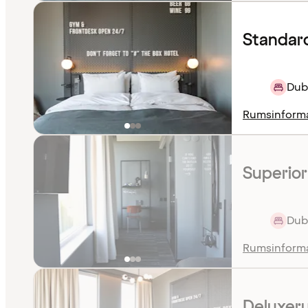
Standar
Dub
Rumsinform
Superio
Dubb
Rumsinform
Deluxer