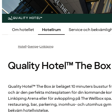
QUALITY HOTEL™
Om hotellet
Hotellrum
Service och bekvämlig
·
·
Hotell
Sverige
Linköping
Quality Hotel™ The Box
Quality Hotel™ The Box är beläget 10 minuters busstur f
och är den perfekta mötesplatsen för din kommande kon
Linköping Arena eller för avkoppling på The Wellbox spa.
restaurang, bar, parkering, inomhus- och utomhus gym –
bekväm hotellvistelse.