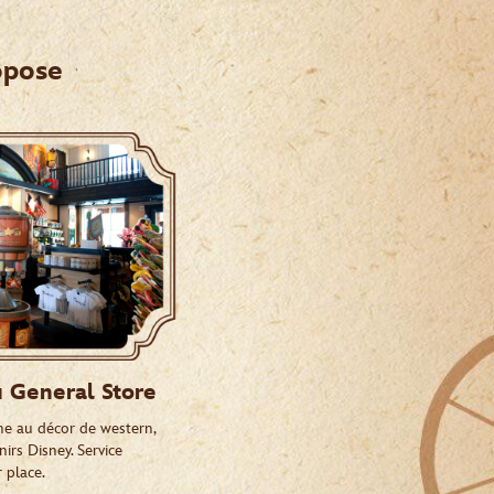
opose
u General Store
ine au décor de western,
irs Disney. Service
 place.