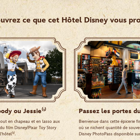
uvrez ce que cet Hôtel Disney vous pr
dy ou Jessie⁽¹⁾
Passez les portes d
tout en chapeau et en lasso aux
Bienvenue dans cette épicerie f
u film Disney/Pixar Toy Story
où se nichent quantité de souven
hôtel⁽¹⁾.
Disney PhotoPass disponible sur