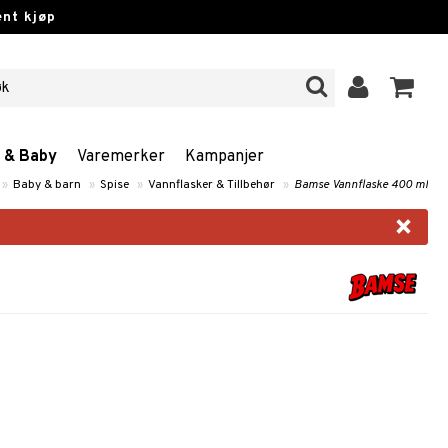
nt kjøp
n & Baby
Varemerker
Kampanjer
»
Baby & barn
»
Spise
»
Vannflasker & Tillbehør
»
Bamse Vannflaske 400 ml
×