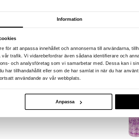
Information
cookies
Finnes i fler
e för att anpassa innehållet och annonserna till användarna, tillh
Lunch Buddie
vår trafik. Vi vidarebefordrar även sådana identifierare och anna
Drikkeflaske 
nnons- och analysföretag som vi samarbetar med. Dessa kan i sin
VALIANT
har tillhandahållit eller som de har samlat in när du har använt
109
kr
ortsatt användande av vår webbplats.
Anpassa