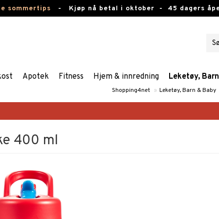
te sommertips
-
Kjøp nå betal i oktober -
45 dagers åpe
kost
Apotek
Fitness
Hjem & innredning
Leketøy, Bar
Shopping4net
»
Leketøy, Barn & Baby
ke 400 ml