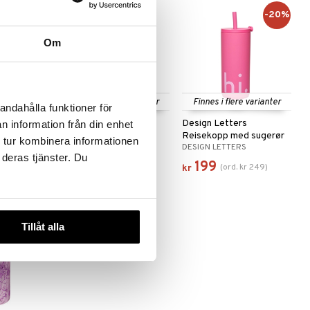
-20%
Om
e varianter
Finnes i flere varianter
Finnes i flere varianter
andahålla funktioner för
s
Skip Hop Spark Style
Design Letters
n information från din enhet
600 ml
Sportsflaske
Reisekopp med sugerør
 tur kombinera informationen
SKIP HOP
DESIGN LETTERS
500ml
 deras tjänster. Du
279
199
(
ord.
kr
249
)
kr
kr
Tillåt alla