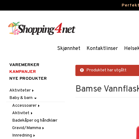
Perfek
Skjønnhet
Kontaktlinser
Helse
VAREMERKER
Produktet har utgått
KAMPANJER
NYE PRODUKTER
Bamse Vannflas
Aktiviteter
Baby & barn
Aktivitetsmateriell
Aktivitetssett
Accessoarer
Lekedeig
Aktivitet
Annet
Perler
Badekåper og håndklær
For håret
Babygym
Skolemateriell
Gravid/Mamma
Hatter og luer
Bite & rangle
Stickers
Innredning
Lommebøker
Kosekluter
Graviditet & amming