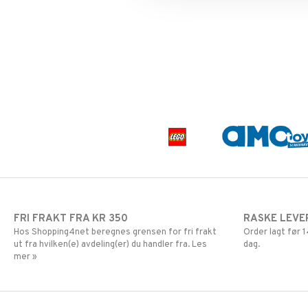
Mamma Mø
LEGO Minecraft
Mulle
LEGO Ninjago
Mummi
LEGO Speed Champions
Paw Patrol
LEGO Spidey
Peppa Gris
LEGO Super Heroes
Pettersen & Findus
Sonic
Pippi Langstrømpe
PJ MASKS
Pokemon
Skrållan
Spiderman
Super Mario
FRI FRAKT FRA KR 350
RASKE LEVE
Hos Shopping4net beregnes grensen for fri frakt
Order lagt før
ut fra hvilken(e) avdeling(er) du handler fra. Les
dag.
mer »