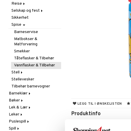
Tegne & Male
Reise
Smykker
Uroer
Barnemøbler
Trylling
Selskap og fest
Solbriller
Vippestoler
Dekorasjon
I bilen
Sikkerhet
Lamper
Paraply
Maskerade
Spise
Oppbevaring
Vesker
Tilbehør
Sengetøy
Barneservise
Tepper
Matbokser &
Matforvaring
Smekker
Tåteflasker & Tilbehør
Vannflasker & Tillbehør
Stell
Stellevesker
Baderommet
Tilbehør barnevogner
Håndklær
Barneklær
Hudpleie
Bøker
Badeklær & UV-klær
Smokker & Tilbehør
LEGG TIL I ØNSKELISTEN
Lek & Lær
Kjoler
Aktivitetsbøker
Produktinfo
Leker
Overdeler
Dagbøker
Eksperiment
Puslespill
Sko
Malebøker
Innlæringsspill
Adventskalendere
Sweatshirts
Vannflaske med Bamsemotiv er pe
Vannflasken rommer 400 ml.
Spill
Soveklær
Instrument
Babylek
1000 biter
T-shirts