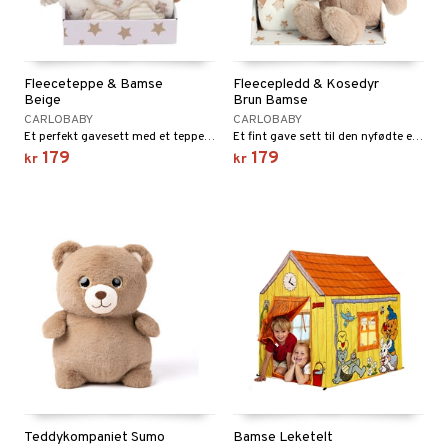
Fleeceteppe & Bamse
Fleecepledd & Kosedyr
Beige
Brun Bamse
CARLOBABY
CARLOBABY
Et perfekt gavesett med et teppe og en myk, søt kanin.
Et fint gave sett til den nyfødte eller som dåpsgave.
179
179
kr
kr
Teddykompaniet Sumo
Bamse Leketelt