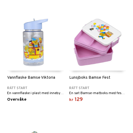
Vannflaske Bamse Viktoria
Lunsjboks Bamse Fest
RÄTT START
RÄTT START
En vannflaske i plast med innebygd sugerør.
En søt Bamse-matboks med festtema!
129
Overvåke
kr