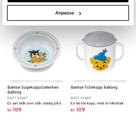
85
89
kr
kr
Anpassa
Bamse Sugekoppstallerken
Bamse Tutekopp Ballong
Ballong
RÄTT START
RÄTT START
En søt skål som står stødig på bordet.
En første kopp, med to håndtak og lokk.
109
109
kr
kr