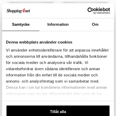
Bamse Rullebag Turkis
Bamse Motiv Tallerken med
rom
BAMSE
RÄTT START
En søt reiseveske med Bamse, Skalman og Lille Skutt!
Tallerken med ulike rom for å legge mat.
Samtycke
Information
Om
369
139
kr
kr
Denna webbplats använder cookies
Vi använder enhetsidentifierare för att anpassa innehållet
och annonserna till användarna, tillhandahålla funktioner
för sociala medier och analysera vår trafik. Vi
vidarebefordrar även sådana identifierare och annan
information från din enhet till de sociala medier och
annons- och analysföretag som vi samarbetar med.
Dessa kan i sin tur kombinera informationen med annan
information som du har tillhandahållit eller som de har
Bamse Motiv Krus med
Bamse Original Skjeer 2-
samlat in när du har använt deras tjänster. Du godkänner
hank
pack
våra cookies vid fortsatt användande av vår webbplats.
RÄTT START
RÄTT START
Tillåt alla
Søt kopp fra Bamses verden.
Søte skjeer med Bamse og dunderhonning.