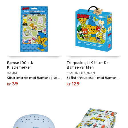
Bamse 100 stk
Tre-puslespill 9 biter Da
Klistremerker
Bamse var liten
BAMSE
EGMONT KÄRNAN
Klistremerker med Bamse og vennene hans!
Et fint trepuslespill med Bamse som liten.
39
129
kr
kr