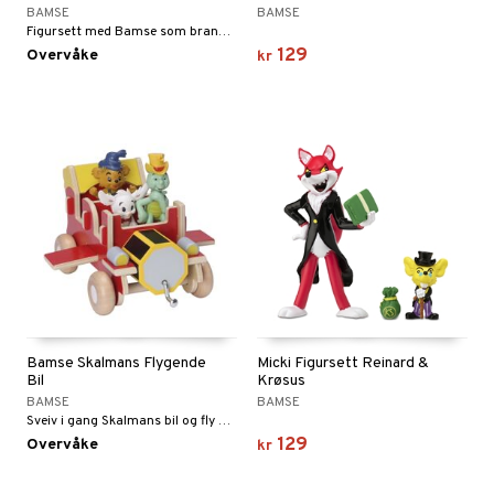
BAMSE
BAMSE
Figursett med Bamse som brannmann, Lille Skutt som politimann og Skalman som lege.
129
Overvåke
kr
Bamse Skalmans Flygende
Micki Figursett Reinard &
Bil
Krøsus
BAMSE
BAMSE
Sveiv i gang Skalmans bil og fly av sted!
129
Overvåke
kr