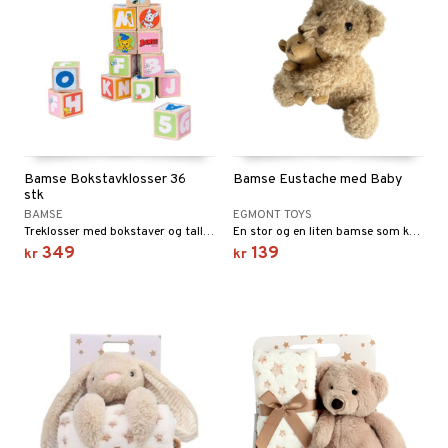
Bamse Bokstavklosser 36
Bamse Eustache med Baby
stk
BAMSE
EGMONT TOYS
Treklosser med bokstaver og tall på alle sider.
En stor og en liten bamse som kan skilles fra hverandre.
349
139
kr
kr