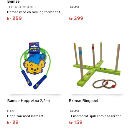
Bamse
TEDDYKOMPANIET
BAMSE
Bamse med en myk og formbar fylling med ekstra myk pels!
259
399
kr
kr
Bamse Hoppetau 2,2 m
Bamse Ringspel
BAMSE
BAMSE
Hopp tau med Bamse!
Et morsomt spill som passer for alle!
29
159
kr
kr