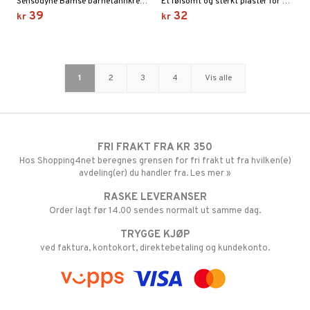
Sensodyne Bamse barnetannkrem er spesielt tilpasset for barn mellom 0-6 år.
Et følsomt og sterkt plaster for aktive barn
39
32
kr
kr
1
2
3
4
Vis alle
FRI FRAKT FRA KR 350
Hos Shopping4net beregnes grensen for fri frakt ut fra hvilken(e)
avdeling(er) du handler fra. Les mer »
RASKE LEVERANSER
Order lagt før 14.00 sendes normalt ut samme dag.
TRYGGE KJØP
ved faktura, kontokort, direktebetaling og kundekonto.