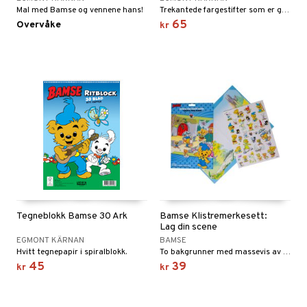
Mal med Bamse og vennene hans!
Trekantede fargestifter som er gripevennlige.
65
Overvåke
kr
Tegneblokk Bamse 30 Ark
Bamse Klistremerkesett:
Lag din scene
EGMONT KÄRNAN
BAMSE
Hvitt tegnepapir i spiralblokk.
To bakgrunner med massevis av klistremerker.
45
39
kr
kr