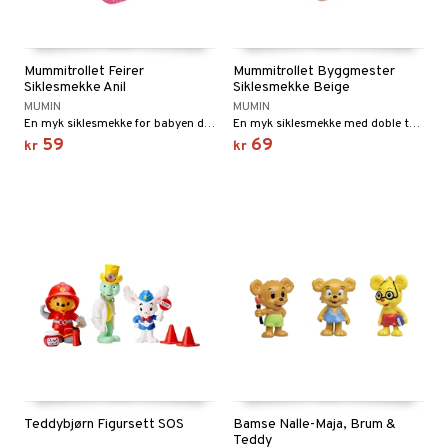
Mummitrollet Feirer
Mummitrollet Byggmester
Siklesmekke Anil
Siklesmekke Beige
MUMIN
MUMIN
En myk siklesmekke for babyen din.
En myk siklesmekke med doble trykknapper.
59
69
kr
kr
Teddybjørn Figursett SOS
Bamse Nalle-Maja, Brum &
Teddy