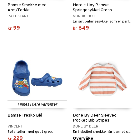
Bamse Smekke med
Nordic Høy Bamse
Arm/Forkle
Springesykkel Grønn
RÄTT START
NORDIC HOJ
En søt balansesykkel som er perfekt for å øve opp balansen!
99
649
kr
kr
Finnes i flere varianter
Bamse Tresko Blå
Done By Deer Sleeved
Pocket Bib Stripes
VINCENT
DONE BY DEER
Søte tøfler med godt grep.
En fleksibel smekke når barnet skal spise selv!
229
Overvåke
kr