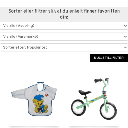
år for Shopping4net
ping4net
Sorter eller filtrer slik at du enkelt finner favoritten
din:
NULLSTILL FILTER