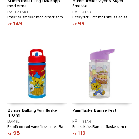
Mummitrollet Eng Hakelapp
Mummitrollet Øyer & Skjær
med erme
Smekke
RÄTT START
RÄTT START
Praktisk smekke med ermer som kan brukes både til å spise og leke med et Mummi-motiv.
Beskytter klær mot smuss og søl.
149
99
kr
kr
Bamse Ballong Vannflaske
Vannflaske Bamse Fest
410 ml
BAMSE
RÄTT START
En blå og rød vannflaske med Bamse-motiv.
En praktisk Bamse-flaske som rommer 550 ml.
95
119
kr
kr