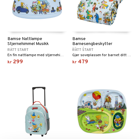
Bamse Nattlampe
Bamse
Stjernehimmel Musikk
Barnesengbeskytter
Mønster
RÄTT START
RÄTT START
En fin nattlampe med stjernehimmel i like farger.
Gjør soveplassen for barnet ditt til et trygt og koselig sted.
299
479
kr
kr