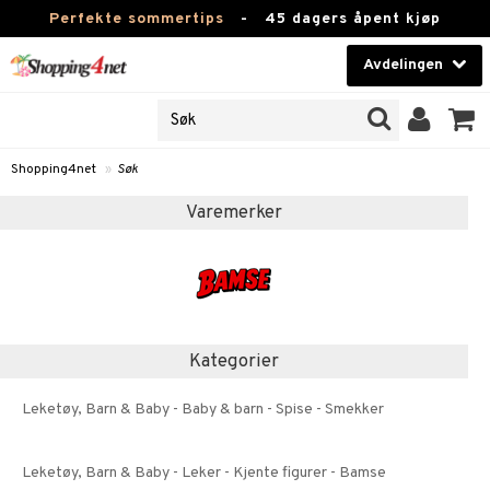
Perfekte sommertips
-
45 dagers åpent kjøp
Avdelingen
JER
Skjønnhet
ODUKTER
Kontaktlinser
Shopping4net
»
Søk
nn
Helsekost
nde
Varemerker
Apotek
kundeopplysninger
Fitness
t
Hjem & innredning
ål & svar
Kategorier
ate
Leketøy, Barn & Baby
Leketøy, Barn & Baby - Baby & barn - Spise - Smekker
Varemerker
tspolicy
Kampanjer
Leketøy, Barn & Baby - Leker - Kjente figurer - Bamse