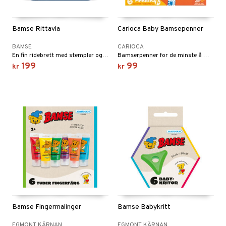
Bamse Rittavla
Carioca Baby Bamsepenner
BAMSE
CARIOCA
En fin ridebrett med stempler og penn!
Bamserpenner for de minste å male med.
199
99
kr
kr
Bamse Fingermalinger
Bamse Babykritt
EGMONT KÄRNAN
EGMONT KÄRNAN