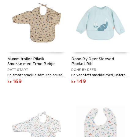
Mummitrollet Piknik
Done By Deer Sleeved
Smekke med Erme Beige
Pocket Bib
RÄTT START
DONE BY DEER
En smart smekke som kan brukes ved mat og lek.
En vanntett smekke med justerbar dobbel lukking og elastiske ermer.
169
149
kr
kr