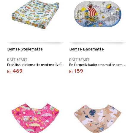
Bamse Stellematte
Bamse Badematte
RÄTT START
RÄTT START
Praktisk stellematte med motiv fra Bamse.
En fargerik baderomsmatte som gjør badestunden mindre glatt.
469
159
kr
kr