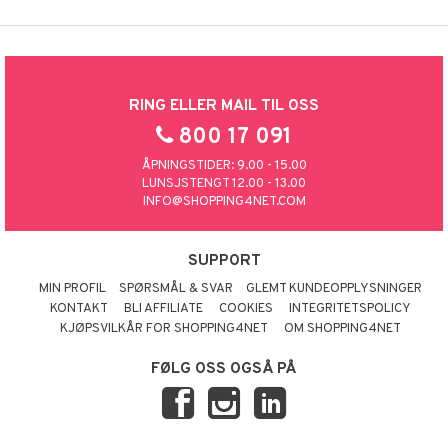
RING ELLER MAIL TIL OSS
800 17 091
ÅPNINGSTIDER: 9.00 - 15.00
LUNSJSTENGT 12.00 - 13.00
INFO@SHOPPING4NET.COM
SUPPORT
MIN PROFIL
SPØRSMÅL & SVAR
GLEMT KUNDEOPPLYSNINGER
KONTAKT
BLI AFFILIATE
COOKIES
INTEGRITETSPOLICY
KJØPSVILKÅR FOR SHOPPING4NET
OM SHOPPING4NET
FØLG OSS OGSÅ PÅ