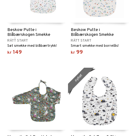
Beskow Putte i
Beskow Putte i
Blåbærskogen Smekke
Blåbærskogen Smekke
med ermer
RÄTT START
RÄTT START
Søt smekke med blåbærtrykk!
Smart smekke med borrelås!
149
99
kr
kr
nyhet