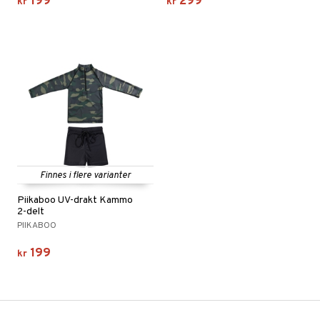
199
299
kr
kr
Finnes i flere varianter
Piikaboo UV-drakt Kammo
2-delt
PIIKABOO
199
kr