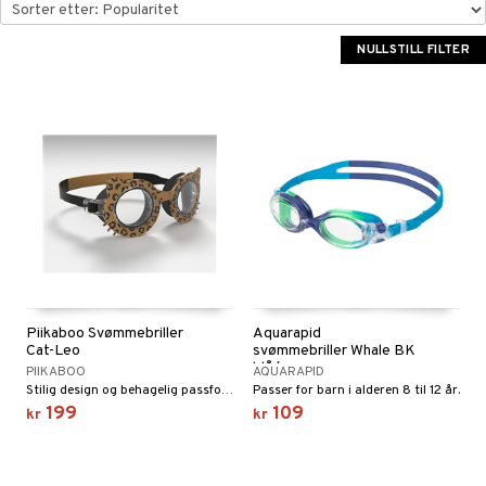
år for Shopping4net
ping4net
NULLSTILL FILTER
Piikaboo Svømmebriller
Aquarapid
Cat-Leo
svømmebriller Whale BK
blå/grønn
PIIKABOO
AQUARAPID
Stilig design og behagelig passform
Passer for barn i alderen 8 til 12 år.
199
109
kr
kr