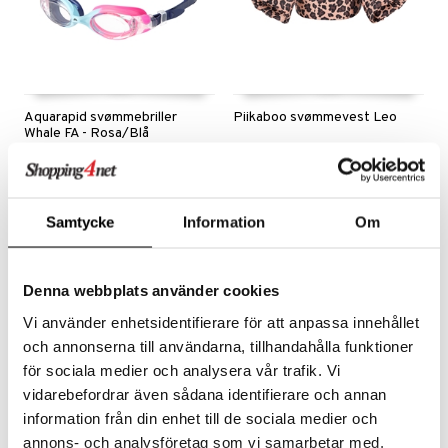
Aquarapid svømmebriller
Piikaboo svømmevest Leo
Whale FA - Rosa/Blå
AQUARAPID
PIIKABOO
Passer for barn i alderen 8 til 12 år.
109
299
379
kr
kr
(
ord.
kr
)
Samtycke
Information
Om
Denna webbplats använder cookies
Vi använder enhetsidentifierare för att anpassa innehållet
och annonserna till användarna, tillhandahålla funktioner
för sociala medier och analysera vår trafik. Vi
vidarebefordrar även sådana identifierare och annan
information från din enhet till de sociala medier och
Finnes i flere varianter
annons- och analysföretag som vi samarbetar med.