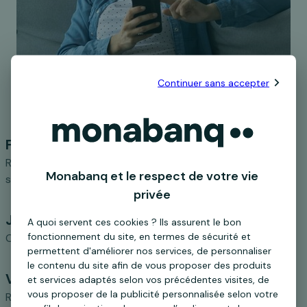
Continuer sans accepter
Formulaire
Remplissez en quelques minutes le formulaire de
Monabanq et le respect de votre vie
souscription et signez votre contrat
privée
Justificatif
A quoi servent ces cookies ? Ils assurent le bon
fonctionnement du site, en termes de sécurité et
Chargez votre pièce d'identité.
permettent d'améliorer nos services, de personnaliser
le contenu du site afin de vous proposer des produits
Virement
et services adaptés selon vos précédentes visites, de
vous proposer de la publicité personnalisée selon votre
Réalisez un virement depuis un compte à votre nom pour