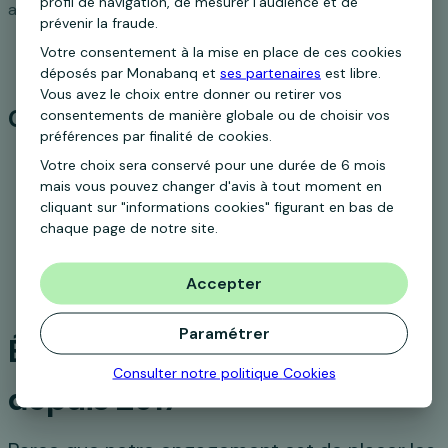
profil de navigation, de mesurer l’audience et de
activer votre Rentabilis
prévenir la fraude.
Ouvrir mon Rentabilis
Votre consentement à la mise en place de ces cookies
déposés par Monabanq et
ses partenaires
est libre.
Vous avez le choix entre donner ou retirer vos
Ce que nos clients pensent de nous
consentements de manière globale ou de choisir vos
préférences par finalité de cookies.
Votre choix sera conservé pour une durée de 6 mois
mais vous pouvez changer d'avis à tout moment en
cliquant sur "informations cookies" figurant en bas de
chaque page de notre site.
Accepter
Paramétrer
Élu Service Client de l’Année
Consulter notre politique
Cookies
depuis 2017