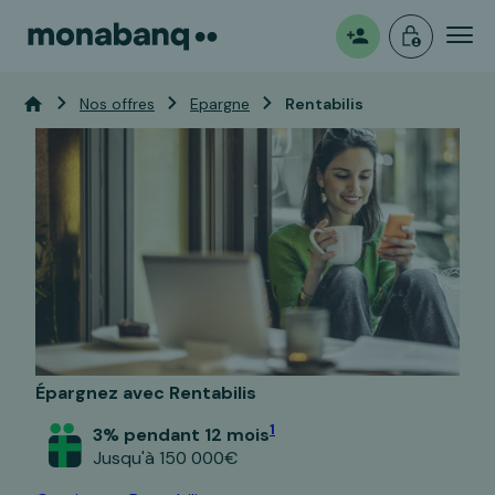
Mon
Ouvrir
Vous êtes ici:
Accueil
Nos offres
Epargne
Rentabilis
espace
un
compte
Épargnez avec Rentabilis
1
3% pendant 12 mois
Jusqu'à 150 000€