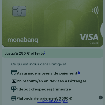
1
Jusqu’à
280 € offerts
Ce qui est inclus dans Pratiq+ et
4
Assurance moyens de paiement
25 retraits/an en devises à l’étranger
1 dépôt d’espèces/trimestre
Plafonds de paiement 3 000 €
Ouvrir un compte