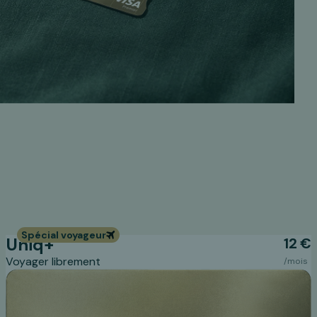
Spécial voyageur
Uniq+
12 €
Voyager librement
/mois