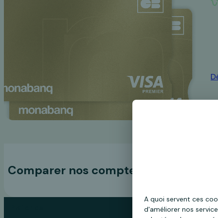
D
Comparer nos comptes
A quoi servent ces coo
Comparatif des comptes Monabanq
Plafonds
d'améliorer nos service