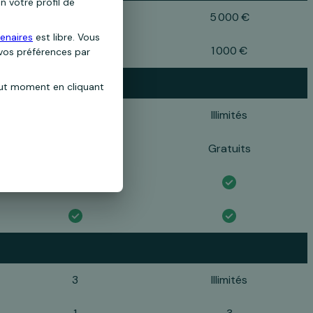
n votre profil de
3 000 €
5 000 €
enaires
est libre. Vous
700 €
1 000 €
 vos préférences par
out moment en cliquant
25/an
Illimités
Payants
Gratuits
3
Illimités