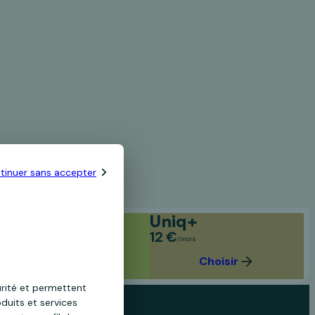
tinuer sans accepter
Uniq
Uniq+
6 €
12 €
/mois
/mois
Choisir
Choisir
urité et permettent
duits et services