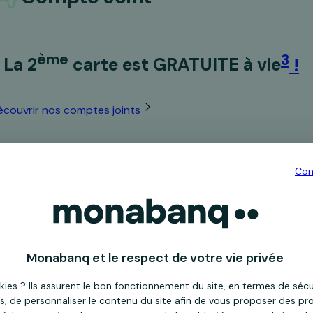
ème
3
La 2
carte est GRATUITE à vie
!
écouvrir nos comptes joints
Con
Pratiq+
3 €*
/mois
Monabanq et le respect de votre vie privée
Choisir
kies ? Ils assurent le bon fonctionnement du site, en termes de séc
s, de personnaliser le contenu du site afin de vous proposer des pro