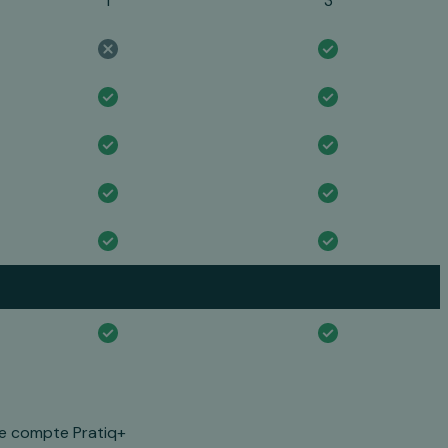
1
3
le compte Pratiq+