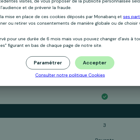
dentes visites, de vous proposer de la publicité personnalisée selo
1 500 €
l’audience et de prévenir la fraude.
la mise en place de ces cookies déposés par Monabanq et
ses part
500 €
nner ou retirer vos consentements de manière globale ou de choisir
ervé pour une durée de 6 mois mais vous pouvez changer d'avis à t
ies" figurant en bas de chaque page de notre site.
3/an
Paramétrer
Accepter
Payants
Consulter notre politique
Cookies
3