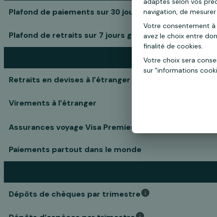
adaptés selon vos précé
Plafond de paiements sur 30 jours glissants
navigation, de mesurer 
Votre consentement à 
Plafond de retraits sur 7 jours glissants
avez le choix entre do
finalité de cookies.
Voyage
Votre choix sera cons
sur "informations cook
Retraits en devises à l’étranger
Virements à l’étranger
5
Assurances voyage Visa Premier
Paiements partout dans le monde
Compte
Dépôts de chèques par trimestre