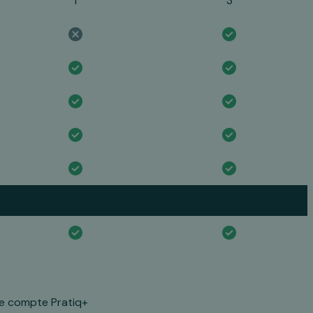
1
3
le compte Pratiq+