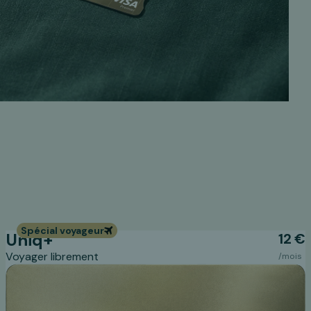
Spécial voyageur
Uniq+
12 €
Voyager librement
/mois