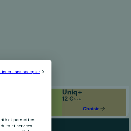
tinuer sans accepter
Uniq
Uniq+
6 €
12 €
/mois
/mois
Choisir
Choisir
urité et permettent
duits et services