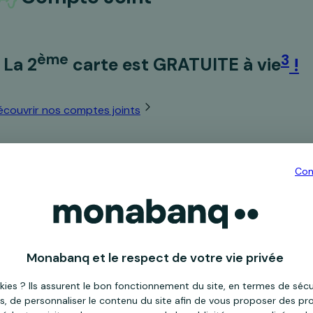
ème
3
La 2
carte est GRATUITE à vie
!
écouvrir nos comptes joints
Con
Pratiq+
3 €*
/mois
Monabanq et le respect de votre vie privée
Choisir
kies ? Ils assurent le bon fonctionnement du site, en termes de séc
s, de personnaliser le contenu du site afin de vous proposer des pro