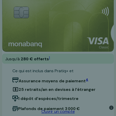
1
Jusqu’à
280 € offerts
Ce qui est inclus dans Pratiq+ et
4
Assurance moyens de paiement
25 retraits/an en devises à l’étranger
1 dépôt d’espèces/trimestre
Plafonds de paiement 3 000 €
Ouvrir un compte