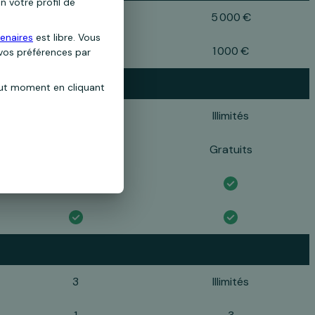
n votre profil de
3 000 €
5 000 €
enaires
est libre. Vous
700 €
1 000 €
 vos préférences par
out moment en cliquant
25/an
Illimités
Payants
Gratuits
3
Illimités