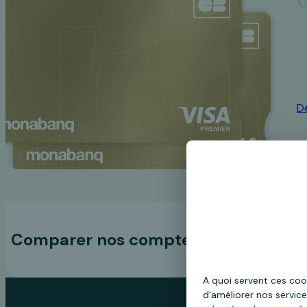
D
Comparer nos comptes
A quoi servent ces coo
Comparatif des comptes Monabanq
Plafonds
d'améliorer nos service