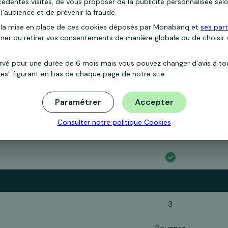
dentes visites, de vous proposer de la publicité personnalisée selo
1 500 €
l’audience et de prévenir la fraude.
la mise en place de ces cookies déposés par Monabanq et
ses part
500 €
nner ou retirer vos consentements de manière globale ou de choisir
ervé pour une durée de 6 mois mais vous pouvez changer d'avis à t
ies" figurant en bas de chaque page de notre site.
3/an
Paramétrer
Accepter
Payants
Consulter notre politique
Cookies
3