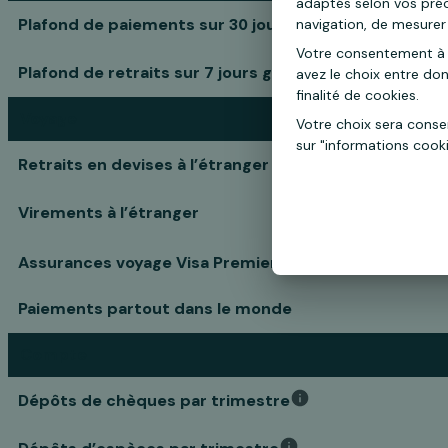
adaptés selon vos précé
Plafond de paiements sur 30 jours glissants
navigation, de mesurer 
Votre consentement à 
Plafond de retraits sur 7 jours glissants
avez le choix entre do
finalité de cookies.
Voyage
Votre choix sera cons
sur "informations cook
Retraits en devises à l’étranger
Virements à l’étranger
5
Assurances voyage Visa Premier
Paiements partout dans le monde
Compte
Dépôts de chèques par trimestre