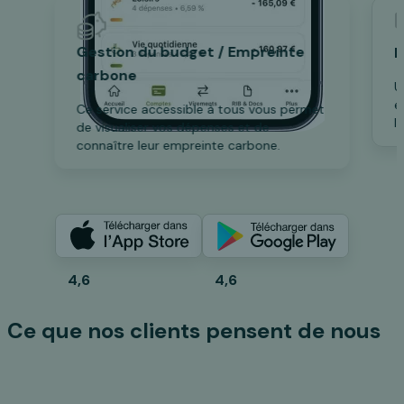
Gestion du budget / Empreinte
B
carbone
U
e
Ce service accessible à tous vous permet
l
de visualiser vos dépenses et de
connaître leur empreinte carbone.
4,6
4,6
Ce que nos clients pensent de nous