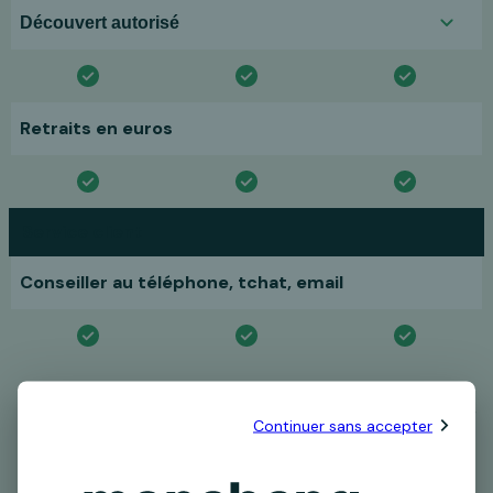
Découvert autorisé
Retraits en euros
Service client
Conseiller au téléphone, tchat, email
*jusqu’au 30 septembre 2026 puis 3€90/mois à partir 1er
Continuer sans accepter
octobre 2026 pour le compte Pratiq+