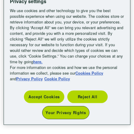
Privacy settings
We use cookies and other technology to give you the best
possible experience when using our website. The cookies store or
retrieve information about you, your device, or your preferences.
By clicking “Accept All” we can bring you relevant advertising and
content, and provide you with a more personalized visit. By
clicking “Reject All” we will only utilize the cookies strictly
necessary for our website to function during your visit. If you
would rather review and decide which types of cookies we can
OFFRE ÉTÉ
use, click “Cookie Settings.” You can change your choices at any
time by going
here.
Votre été à petit prix : -20% pour 1 nuit, -25% dès 2
For more information on cookies and how we use the personal
information we collect, please see our
Cookies Policy
nuits en réservant 7 jours avant ! Offre valable
and
Privacy Policy
Cookie Policy
dans les hôtels B&B HOTELS en France.
Exclusivement réservée à nos membres B&me et
B&me Club !
Accept Cookies
Reject All
Your Privacy Rights
Découvrir