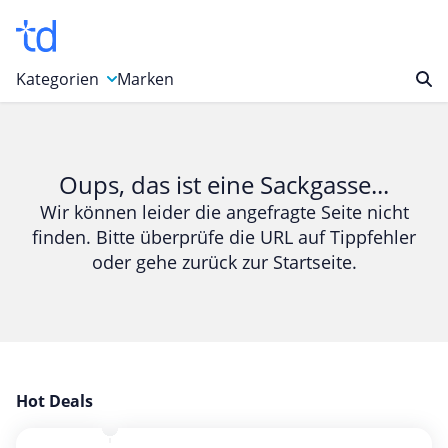
Kategorien
Marken
Auto, Motorrad & Werkzeuge
Blumen & Geschenke
Oups, das ist eine Sackgasse...
Bücher & Magazine
Wir können leider die angefragte Seite nicht
finden. Bitte überprüfe die URL auf Tippfehler
Computer & Elektronik
oder gehe zurück zur Startseite.
Entertainment & Media
Essen & Trinken
Foto, Druck & Büro
Gaming & Spielzeug
Garten, Haushalt & Tiere
Hot Deals
Gesundheit & Beauty