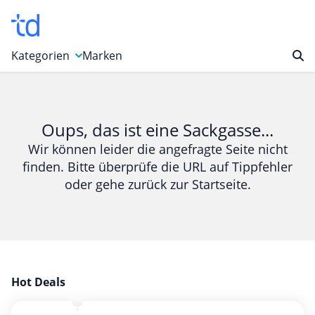
Kategorien
Marken
Auto, Motorrad & Werkzeuge
Blumen & Geschenke
Oups, das ist eine Sackgasse...
Bücher & Magazine
Wir können leider die angefragte Seite nicht
finden. Bitte überprüfe die URL auf Tippfehler
Computer & Elektronik
oder gehe zurück zur Startseite.
Entertainment & Media
Essen & Trinken
Foto, Druck & Büro
Gaming & Spielzeug
Garten, Haushalt & Tiere
Hot Deals
Gesundheit & Beauty