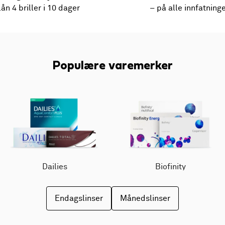
lån 4 briller i 10 dager
– på alle innfatning
Populære varemerker
Dailies
Biofinity
Endagslinser
Månedslinser