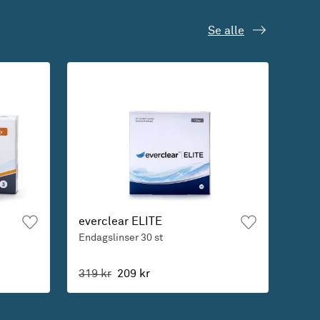
Se alle
everclear ELITE
Endagslinser
30 st
319 kr
209 kr