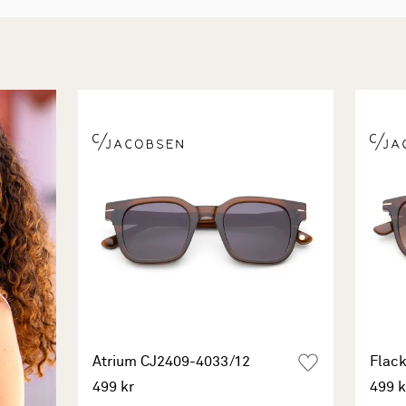
Atrium CJ2409-4033/12
Flac
499 kr
499 k