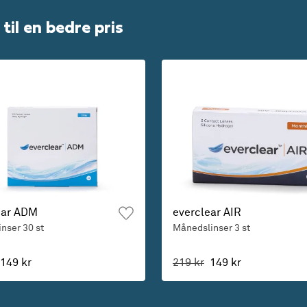
til en bedre pris
ear ADM
everclear AIR
inser
30 st
Månedslinser
3 st
149 kr
219 kr
149 kr