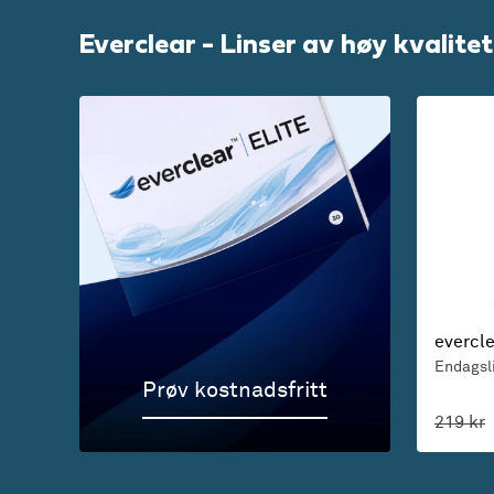
Everclear - Linser av høy kvalitet 
evercl
Endagsl
Prøv kostnadsfritt
219 kr