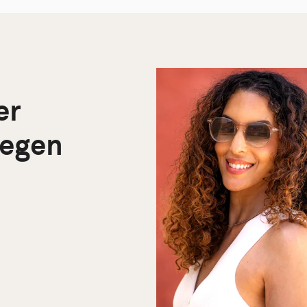
er
 egen