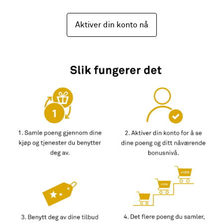
Aktiver din konto nå