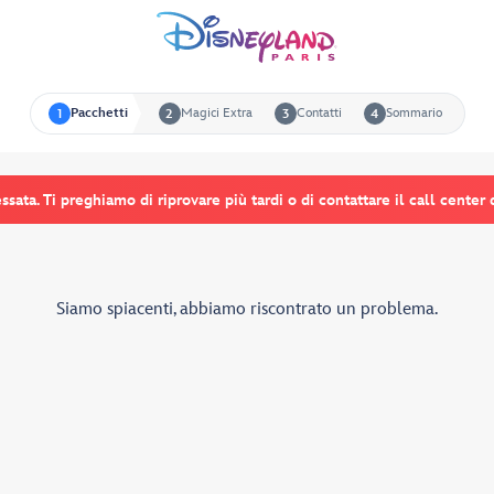
Pacchetti
Magici Extra
Contatti
Sommario
1
2
3
4
sata. Ti preghiamo di riprovare più tardi o di contattare il call center 
Siamo spiacenti, abbiamo riscontrato un problema.