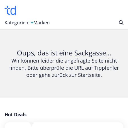
Kategorien
Marken
Auto, Motorrad & Werkzeuge
Blumen & Geschenke
Oups, das ist eine Sackgasse...
Bücher & Magazine
Wir können leider die angefragte Seite nicht
finden. Bitte überprüfe die URL auf Tippfehler
Computer & Elektronik
oder gehe zurück zur Startseite.
Entertainment & Media
Essen & Trinken
Foto, Druck & Büro
Gaming & Spielzeug
Garten, Haushalt & Tiere
Hot Deals
Gesundheit & Beauty