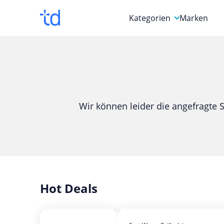
Kategorien
Marken
Auto, Motorrad & Werkz
Blumen & Geschenke
Bücher & Magazine
Wir können leider die angefragte S
Computer & Elektronik
Entertainment & Media
Essen & Trinken
Foto, Druck & Büro
Hot Deals