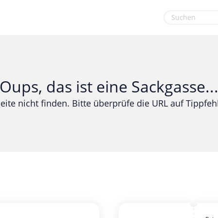
euge
Gaming & Spielzeug
Sport & Freizeit
Garten, Haushalt & Tiere
Urlaub & Reise
Oups, das ist eine Sackgasse..
Gesundheit & Beauty
eite nicht finden. Bitte überprüfe die URL auf Tippfehl
Mobilfunk & Internet
Mode & Accessoires
Shopping
Sonstiges