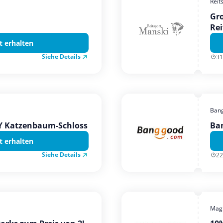
Reit
Gro
Rei
t erhalten
Siehe Details
31
Ban
TY Katzenbaum-Schloss
Ba
t erhalten
Siehe Details
22
Magi