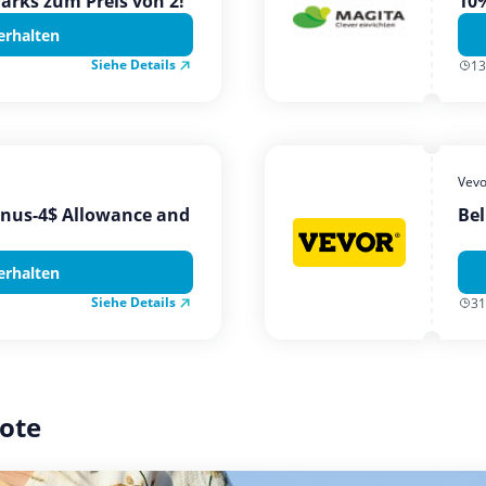
Parks zum Preis von 2!
10%
erhalten
Siehe Details
13
Vevo
onus-4$ Allowance and
Bel
erhalten
Siehe Details
31
ote