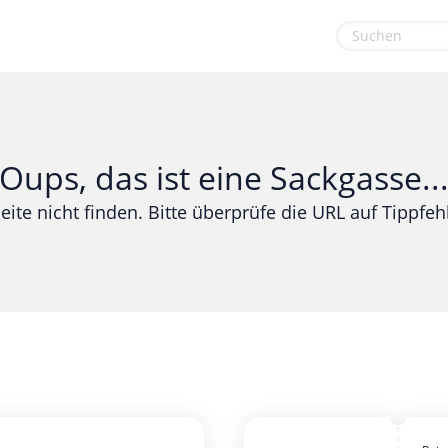
euge
Gaming & Spielzeug
Sport & Freizeit
Garten, Haushalt & Tiere
Urlaub & Reise
Oups, das ist eine Sackgasse..
Gesundheit & Beauty
eite nicht finden. Bitte überprüfe die URL auf Tippfehl
Mobilfunk & Internet
Mode & Accessoires
Shopping
Sonstiges