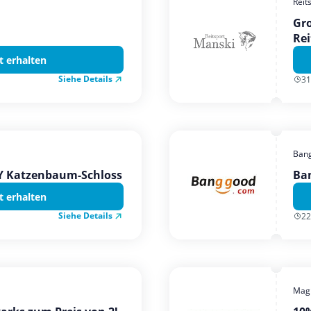
Reit
Gro
Rei
t erhalten
Siehe Details
31
Ban
TY Katzenbaum-Schloss
Ba
t erhalten
Siehe Details
22
Magi