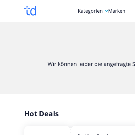
Kategorien
Marken
Auto, Motorrad & Werkz
Blumen & Geschenke
Bücher & Magazine
Wir können leider die angefragte S
Computer & Elektronik
Entertainment & Media
Essen & Trinken
Foto, Druck & Büro
Hot Deals