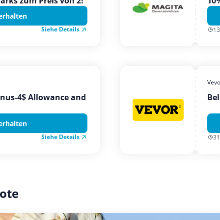
Parks zum Preis von 2!
10%
erhalten
Siehe Details
13
Vevo
onus-4$ Allowance and
Bel
erhalten
Siehe Details
31
ote