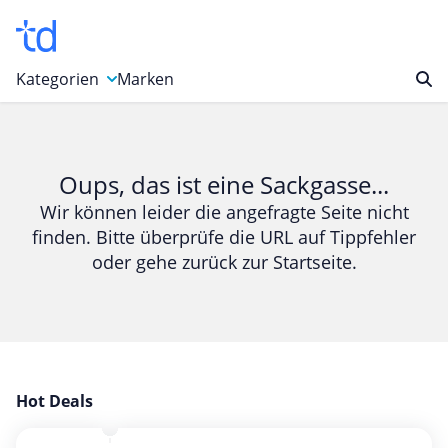
Kategorien
Marken
Auto, Motorrad & Werkzeuge
Blumen & Geschenke
Oups, das ist eine Sackgasse...
Bücher & Magazine
Wir können leider die angefragte Seite nicht
finden. Bitte überprüfe die URL auf Tippfehler
Computer & Elektronik
oder gehe zurück zur Startseite.
Entertainment & Media
Essen & Trinken
Foto, Druck & Büro
Gaming & Spielzeug
Garten, Haushalt & Tiere
Hot Deals
Gesundheit & Beauty