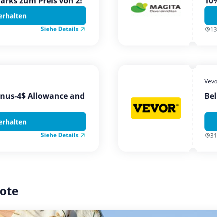
Parks zum Preis von 2!
10%
erhalten
Siehe Details
13
Vevo
onus-4$ Allowance and
Bel
erhalten
Siehe Details
31
ote