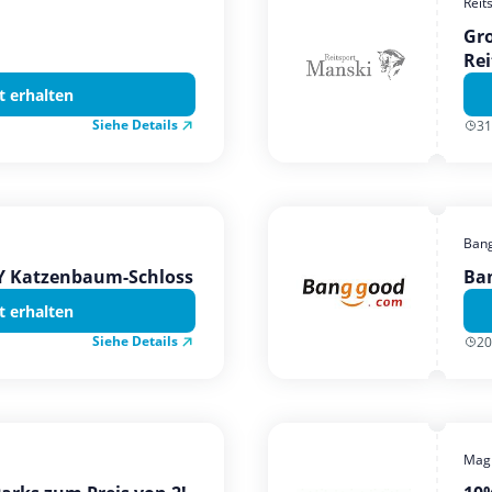
Reit
Gro
Rei
t erhalten
Siehe Details
31
Ban
TY Katzenbaum-Schloss
Ba
t erhalten
Siehe Details
20
Magi