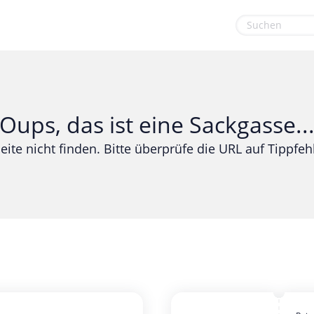
euge
Gaming & Spielzeug
Sport & Freizeit
Garten, Haushalt & Tiere
Urlaub & Reise
Oups, das ist eine Sackgasse..
Gesundheit & Beauty
eite nicht finden. Bitte überprüfe die URL auf Tippfehl
Mobilfunk & Internet
Mode & Accessoires
Shopping
Sonstiges