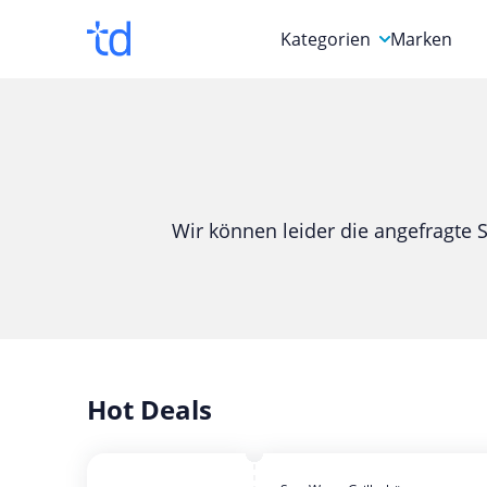
Kategorien
Marken
Auto, Motorrad & Werkz
Blumen & Geschenke
Bücher & Magazine
Wir können leider die angefragte S
Computer & Elektronik
Entertainment & Media
Essen & Trinken
Foto, Druck & Büro
Hot Deals