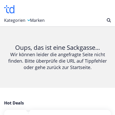
Kategorien
Marken
Auto, Motorrad & Werkzeuge
Blumen & Geschenke
Oups, das ist eine Sackgasse...
Bücher & Magazine
Wir können leider die angefragte Seite nicht
finden. Bitte überprüfe die URL auf Tippfehler
Computer & Elektronik
oder gehe zurück zur Startseite.
Entertainment & Media
Essen & Trinken
Foto, Druck & Büro
Gaming & Spielzeug
Garten, Haushalt & Tiere
Hot Deals
Gesundheit & Beauty