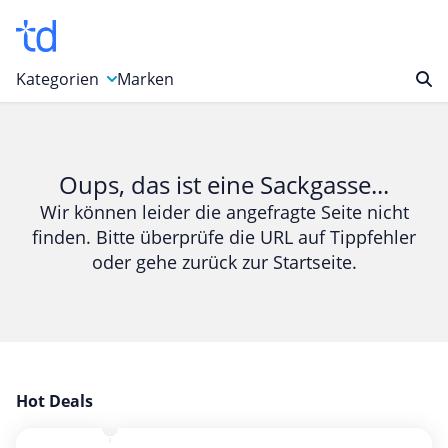
Kategorien
Marken
Auto, Motorrad & Werkzeuge
Blumen & Geschenke
Oups, das ist eine Sackgasse...
Bücher & Magazine
Wir können leider die angefragte Seite nicht
finden. Bitte überprüfe die URL auf Tippfehler
Computer & Elektronik
oder gehe zurück zur Startseite.
Entertainment & Media
Essen & Trinken
Foto, Druck & Büro
Gaming & Spielzeug
Garten, Haushalt & Tiere
Hot Deals
Gesundheit & Beauty