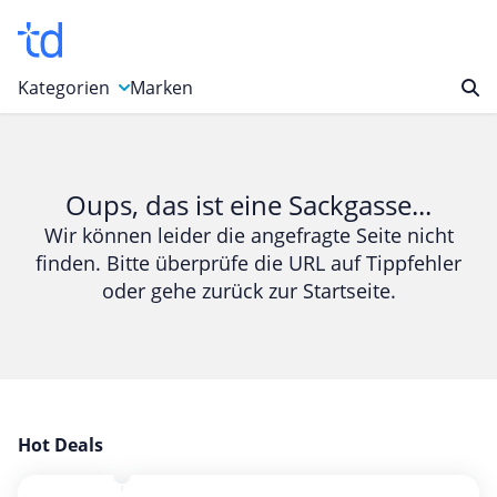
Kategorien
Marken
Auto, Motorrad & Werkzeuge
Blumen & Geschenke
Oups, das ist eine Sackgasse...
Bücher & Magazine
Wir können leider die angefragte Seite nicht
finden. Bitte überprüfe die URL auf Tippfehler
Computer & Elektronik
oder gehe zurück zur Startseite.
Entertainment & Media
Essen & Trinken
Foto, Druck & Büro
Gaming & Spielzeug
Garten, Haushalt & Tiere
Hot Deals
Gesundheit & Beauty