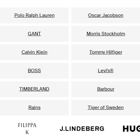
Våre mest populære merker til ham
Polo Ralph Lauren
Oscar Jacobson
GANT
Morris Stockholm
Calvin Klein
Tommy Hilfiger
BOSS
Levi's®
TIMBERLAND
Barbour
Rains
Tiger of Sweden