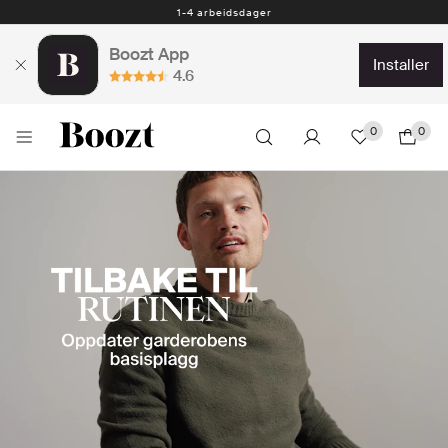
Gratis retur innen 30 dager - Forhåndsbetalt returetikett
Boozt App
installer
4.6
0
0