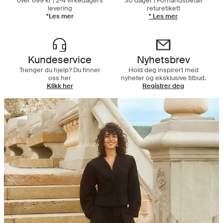
over 699 kr | 2-4 virkedagers
30 dager | Forhåndsbetalt
levering
returetikett
*Les mer
* Les mer
Kundeservice
Nyhetsbrev
Trenger du hjelp? Du finner
Hold deg inspirert med
oss her
nyheter og eksklusive tilbud.
Klikk her
Registrer deg