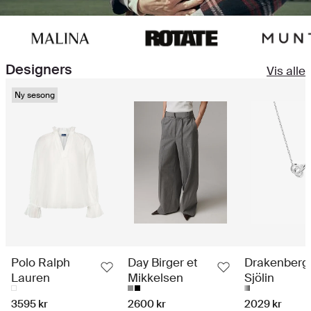
Designers
Vis alle
Ny sesong
Polo Ralph
Day Birger et
Drakenberg
Lauren
Mikkelsen
Sjölin
3595 kr
2600 kr
2029 kr