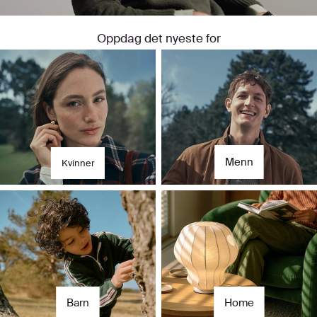
Oppdag det nyeste for
Til henne
For ham
Menn
Kvinner
Barn
Home