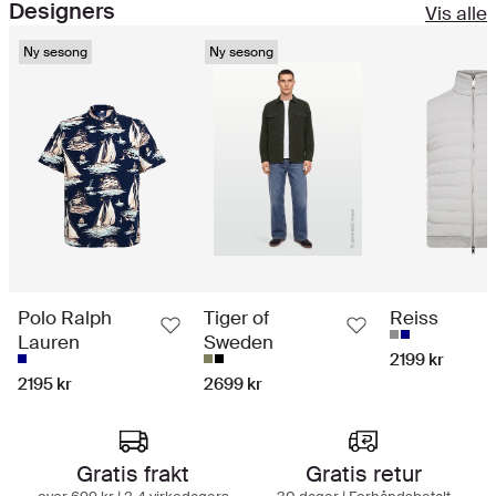
Designers
Vis alle
Ny sesong
Ny sesong
Polo Ralph
Tiger of
Reiss
Lauren
Sweden
2199 kr
2195 kr
2699 kr
Handleopplevelse i toppklasse
Gratis frakt
Gratis retur