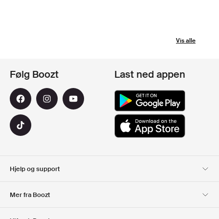
Vis alle
Følg Boozt
Last ned appen
Hjelp og support
Kundeservice
Levering
Mer fra Boozt
Returer
Betaling
Om Oss
Offisiell Boozt rabattkode