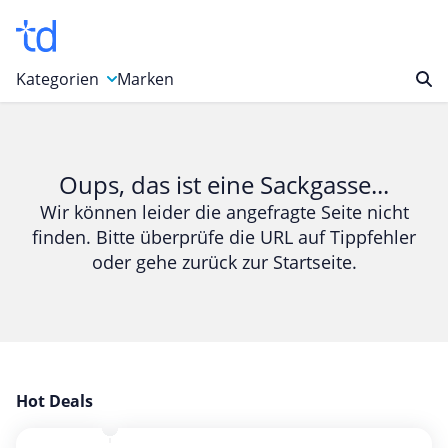
Kategorien
Marken
Auto, Motorrad & Werkzeuge
Blumen & Geschenke
Oups, das ist eine Sackgasse...
Bücher & Magazine
Wir können leider die angefragte Seite nicht
finden. Bitte überprüfe die URL auf Tippfehler
Computer & Elektronik
oder gehe zurück zur Startseite.
Entertainment & Media
Essen & Trinken
Foto, Druck & Büro
Gaming & Spielzeug
Garten, Haushalt & Tiere
Hot Deals
Gesundheit & Beauty