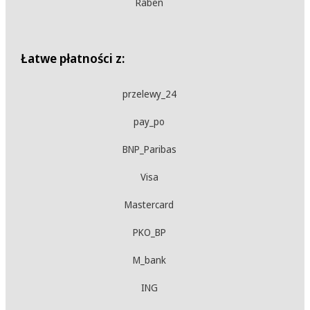
Raben
Łatwe płatności z:
przelewy_24
pay_po
BNP_Paribas
Visa
Mastercard
PKO_BP
M_bank
ING