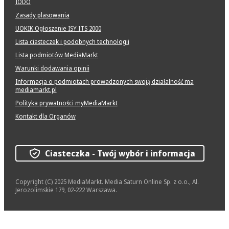
IODO
Zasady plasowania
UOKIK Ogłoszenie ISY ITS 2000
Lista ciasteczek i podobnych technologii
Lista podmiotów MediaMarkt
Warunki dodawania opinii
Informacja o podmiotach prowadzonych swoją działalność ma
mediamarkt.pl
Polityka prywatności myMediaMarkt
Kontakt dla Organów
Ciasteczka - Twój wybór i informacja
Copyright (C) 2025 MediaMarkt. Media Saturn Online Sp. z o.o., Al.
Jerozolimskie 179, 02-222 Warszawa.