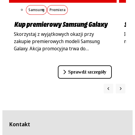
Samsung
Premiera
Kup premierowy Samsung Galaxy
Spr
Skorzystaj z wyjątkowych okazji przy
Idea
zakupie premierowych modeli Samsung
model
Galaxy. Akcja promocyjna trwa do
06.08.2026r. lub do wyczerpania zapasów.
Sprawdź szczegóły
Kontakt