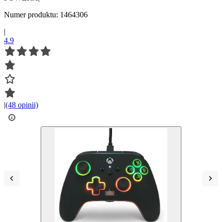
Numer produktu: 1464306
|
4.9
|
(48 opinii)