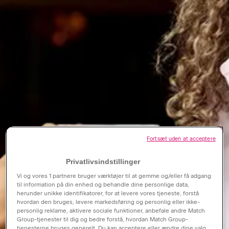
Fortsæt uden at acceptere
Privatlivsindstillinger
Se singler
Vi og vores
1
partnere bruger værktøjer til at gemme og/eller få adgang
til information på din enhed og behandle dine personlige data,
herunder unikke identifikatorer, for at levere vores tjeneste, forstå
hvordan den bruges, levere markedsføring og personlig eller ikke-
personlig reklame, aktivere sociale funktioner, anbefale andre Match
Group-tjenester til dig og bedre forstå, hvordan Match Group-
tjenesterne bruges generelt. Du kan acceptere eller ændre dine valg