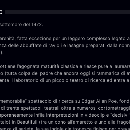
o
settembre del 1972.
serenità, fatta eccezione per un leggero complesso legato a
za delle abbuffate di ravioli e lasagne preparati dalla nonn
).
 ottiene l’agognata maturità classica e riesce pure a laurears
tro (tutta colpa del padre che ancora oggi si rammarica di 
nta il laboratorio di un piccolo teatro di ricerca ed entra a
memorabile” spettacolo di ricerca su Edgar Allan Poe, fo
di trenta spettacoli teatrali oltre a numerosi cortometraggi s
oraneamente infila interpretazioni in videoclip e “decisivi”
aio) in Beautifull (tra un cono all’amaretto e uno alla fragola
za di serietà, la sua indole cialtronesca finisce per preval