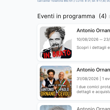
Call Center TicketOne 892.101 // LU-VE: 8-21; SA: 9-17,30; D
Eventi in programma (4)
Antonio Ornano
10/08/2026 ─ 23
Scopri i dettagli e
Antonio Ornan
31/08/2026
1 ev
I due comici prota
dettagli e acquista
Antonio Ornan