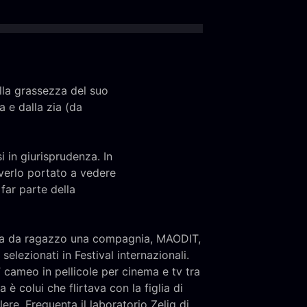
lla grassezza del suo
a e dalla zia (da
i in giurisprudenza. In
averlo portato a vedere
 far parte della
nda da ragazzo una compagnia, MAODIT,
elezionati in Festival internazionali.
 cameo in pellicole per cinema e tv tra
 è colui che flirtava con la figlia di
ere. Frequenta il laboratorio Zelig di