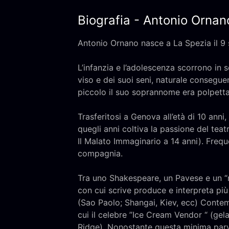
Biografia - Antonio Ornan
Antonio Ornano nasce a La Spezia il 9 
L’infanzia e l’adolescenza scorrono in 
viso e dei suoi seni, naturale conseguen
piccolo il suo soprannome era polpetta
Trasferitosi a Genova all’età di 10 anni,
quegli anni coltiva la passione del tea
Il Malato Immaginario a 14 anni). Freque
compagnia.
Tra uno Shakespeare, un Pavese e un “
con cui scrive produce e interpreta più 
(Sao Paolo; Shangai, Kiev, ecc) Contemp
cui il celebre ”Ice Cream Vendor “ (gelat
Ridge). Nonostante questa minima parven