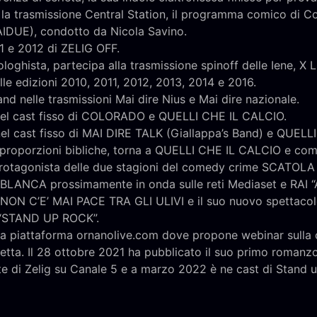
 la trasmissione Central Station, il programma comico di
AIDUE), condotto da Nicola Savino.
11 e 2012 di ZELIG OFF.
ologhista, partecipa alla trasmissione spinoff delle Iene, X 
elle edizioni 2010, 2011, 2012, 2013, 2014 e 2016.
nd nelle trasmissioni Mai dire Nius e Mai dire nazionale.
 nel cast fisso di COLORADO e QUELLI CHE IL CALCIO.
nel cast fisso di MAI DIRE TALK (Giallappa’s Band) e QUEL
roporzioni bibliche, torna a QUELLI CHE IL CALCIO e come
otagonista delle due stagioni del comedy crime SCATOLA
LANCA prossimamente in onda sulle reti Mediaset e RAI “Att
NON C’E’ MAI PACE TRA GLI ULIVI e il suo nuovo spettac
a “STAND UP ROCK”.
la piattaforma ornanolive.com dove propone webinar sulla 
retta. Il 28 ottobre 2021 ha pubblicato il suo primo roma
e di Zelig su Canale 5 e a marzo 2022 è ne cast di Stand u