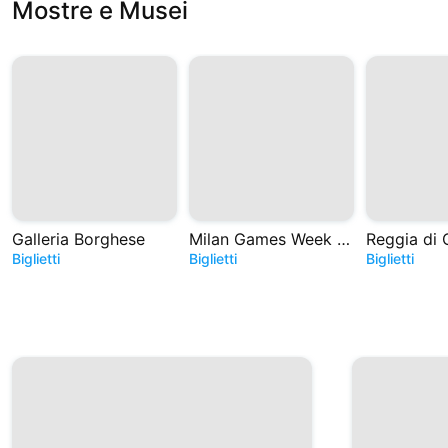
Mostre e Musei
Galleria Borghese
Milan Games Week e Cartoomics 2026
Reggia di 
Biglietti
Biglietti
Biglietti