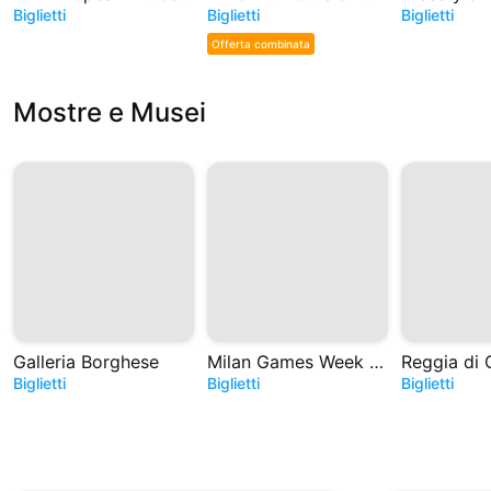
Biglietti
Biglietti
Biglietti
Offerta combinata
Mostre e Musei
Galleria Borghese
Milan Games Week e Cartoomics 2026
Reggia di 
Biglietti
Biglietti
Biglietti