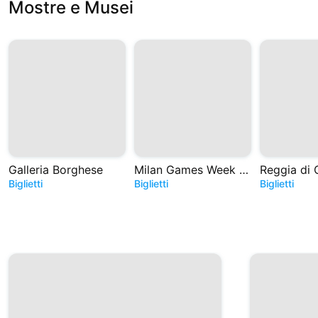
Mostre e Musei
Galleria Borghese
Milan Games Week e Cartoomics 2026
Reggia di 
Biglietti
Biglietti
Biglietti