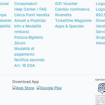
ional
Consumatori
Gift Voucher
Logo
Help Center / FAQ
Cambio nominativo
Logo
mpa
Cerca Punti Vendita
Rivendita
892.
biente
Annulli e Posticipi
TicketOne Magazine
Dive
bilità
Info e Modalità
Apps & Specials
Vend
rimborsi
Servi
Polizza
Biglietto
Grup
Sicuro
Adve
Modalità di
pagamento
Notifica secondo
Art. 16 DSA
Download App