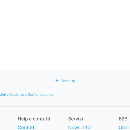
Torna su
a d’Arte Moderna e Contemporanea
Help e contatti
Servizi
B2B
Contatti
Newsletter
On li