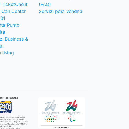
 TicketOne.it
(FAQ)
 Call Center
Servizi post vendita
101
nta Punto
ita
zi Business &
pi
rtising