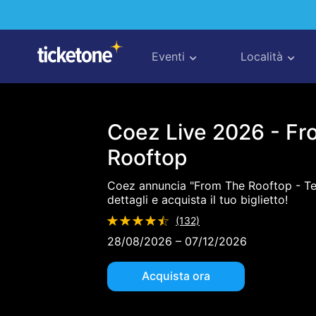
2026
-
From
Eventi
Località
The
Rooftop
Coez Live 2026 - F
Rooftop
Coez annuncia "From The Rooftop - Tea
dettagli e acquista il tuo biglietto!
(132)
28/08/2026 – 07/12/2026
Acquista ora