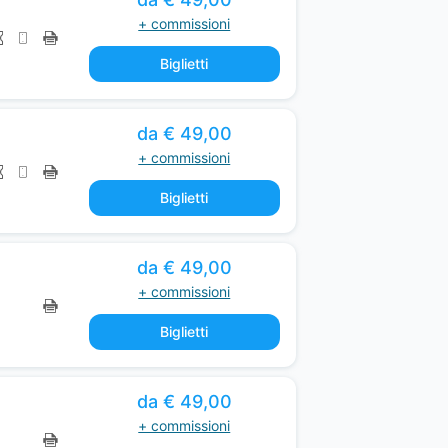
c
+ commissioni
c
e
Biglietti
s
s
da € 49,00
i
+ commissioni
b
l
Biglietti
e
t
o
da € 49,00
a
+ commissioni
s
Biglietti
s
i
s
da € 49,00
t
+ commissioni
i