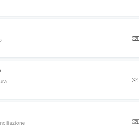
o
O
ura
nciliazione