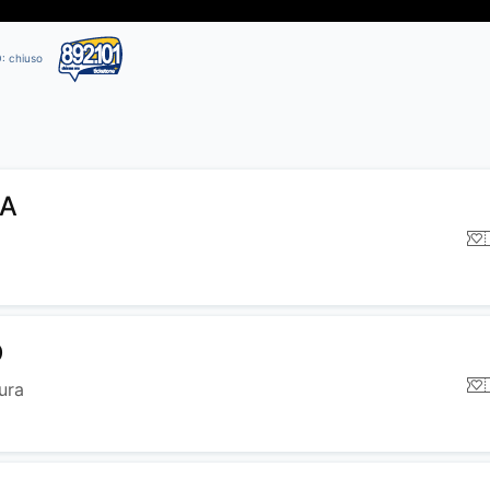
O: chiuso
NA
O
ura