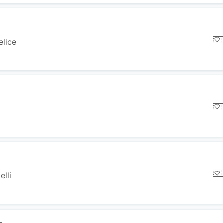
elice
elli