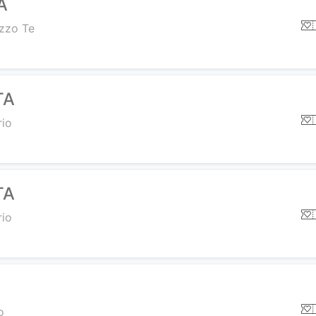
A
azzo Te
TA
rio
TA
rio
o