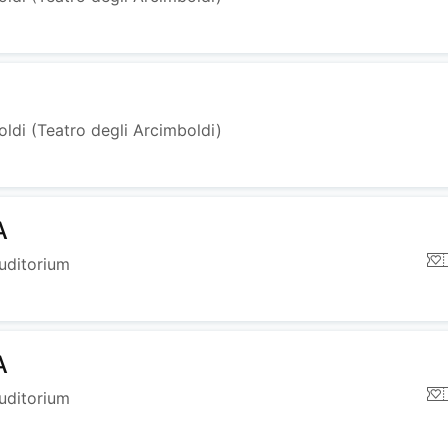
ldi (Teatro degli Arcimboldi)
A
uditorium
A
uditorium