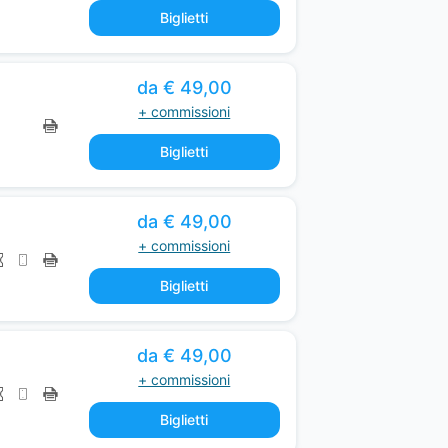
Biglietti
v
e
t
da € 49,00
e
+ commissioni
c
Biglietti
h
n
o
da € 49,00
l
+ commissioni
o
g
Biglietti
y
.
da € 49,00
+ commissioni
Biglietti