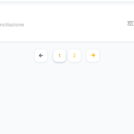
nciliazione
2
1