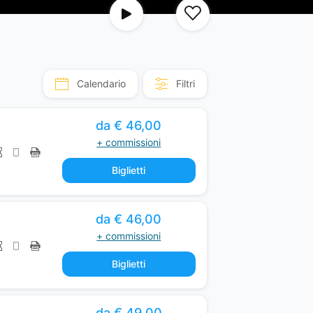
r
i
s
n
o
Calendario
Filtri
t
c
da € 46,00
o
+ commissioni
m
Biglietti
p
l
e
da € 46,00
t
+ commissioni
e
l
Biglietti
y
a
da € 49,00