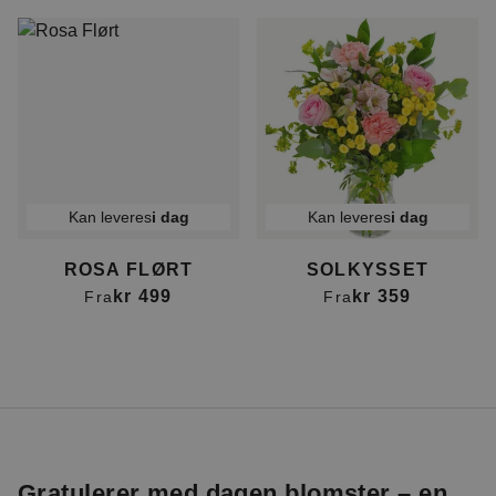
Kan leveres
i dag
Kan leveres
i dag
ROSA FLØRT
SOLKYSSET
kr 499
kr 359
Fra
Fra
Gratulerer med dagen blomster – en