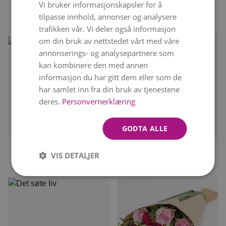
Vi bruker informasjonskapsler for å
ENGLISH
SOMMERENG
kr 399
Fra
tilpasse innhold, annonser og analysere
kr 449
Fra
trafikken vår. Vi deler også informasjon
om din bruk av nettstedet vårt med våre
annonserings- og analysepartnere som
kan kombinere den med annen
informasjon du har gitt dem eller som de
har samlet inn fra din bruk av tjenestene
deres.
Personvernerklæring
Kan leveres
i dag
Kan leveres
i dag
GODTA ALLE
FAVORITTEN
FARGESPRAKENDE
VIS DETALJER
kr 449
kr 379
Fra
Fra