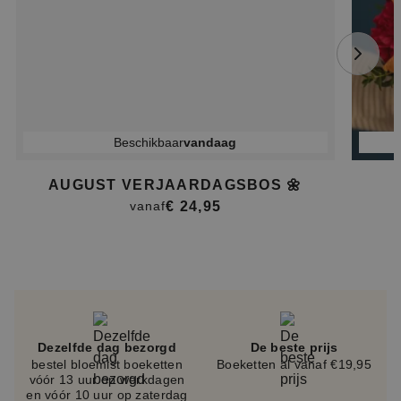
Beschikbaar
vandaag
AUGUST VERJAARDAGSBOS 🌼
€ 24,95
vanaf
Item
1
of
4
Dezelfde dag bezorgd
De beste prijs
bestel bloemist boeketten
Boeketten al vanaf €19,95
vóór 13 uur op werkdagen
en vóór 10 uur op zaterdag