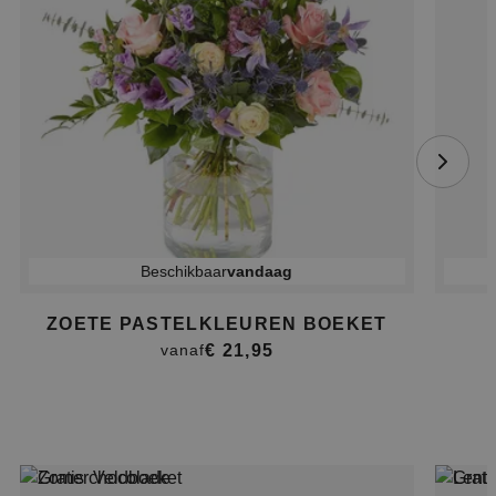
Beschikbaar
vandaag
ZOETE PASTELKLEUREN BOEKET
€ 21,95
vanaf
Item
1
of
4