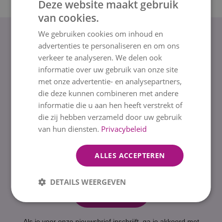
Deze website maakt gebruik
van cookies.
DUTCH
We gebruiken cookies om inhoud en
ENGLISH
Meld je aan voor
advertenties te personaliseren en om ons
verkeer te analyseren. We delen ook
onze nieuwsbrief!
informatie over uw gebruik van onze site
met onze advertentie- en analysepartners,
die deze kunnen combineren met andere
En profiteer direct van 10% korting op je eerste
informatie die u aan hen heeft verstrekt of
bestelling. Je ontvangt je kortingscode binnen
die zij hebben verzameld door uw gebruik
enkele minuten in je inbox.
van hun diensten.
Privacybeleid
ALLES ACCEPTEREN
Jouw e-mailadres
DETAILS WEERGEVEN
Aanmelden
Als je voor onze nieuwsbrief inschrijft, ga je akkoord met