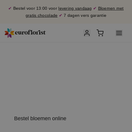
✔
Bestel voor 13:00 voor
levering vandaag
✔
Bloemen met
gratis chocolade
✔
7 dagen vers garantie
B
e
zo
r
g
B
loe
m
e
n
V
erse
b
oe
k
etten,
s
nel
g
eleverd
Bestel bloemen online