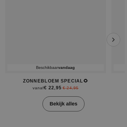
Beschikbaar
vandaag
ZONNEBLOEM SPECIAL🌻
€ 22,95
vanaf
€ 24,95
Item
Bekijk alles
1
of
4