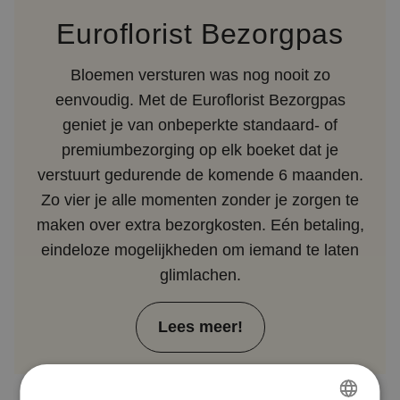
Euroflorist Bezorgpas
Bloemen versturen was nog nooit zo
eenvoudig. Met de Euroflorist Bezorgpas
geniet je van onbeperkte standaard- of
premiumbezorging op elk boeket dat je
verstuurt gedurende de komende 6 maanden.
Zo vier je alle momenten zonder je zorgen te
maken over extra bezorgkosten. Eén betaling,
eindeloze mogelijkheden om iemand te laten
glimlachen.
Lees meer!