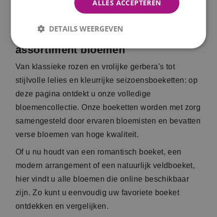
ALLES ACCEPTEREN
Beschikbaar
vandaag
Beschikbaar
vandaag
DETAILS WEERGEVEN
BLOEMISTONTWERP
LENTEWEIDE
PASTEL
BOEKET
€ 36,95
€ 27,95
vanaf
vanaf
Beschikbaar
vandaag
Beschikbaar
vandaag
ZACHTE LILA DROOM
BLOS VAN LIEFDE
€ 26,95
€ 29,95
vanaf
vanaf