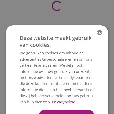
Deze website maakt gebruik
Beschikbaar
vandaag
Beschikbaar
vandaag
van cookies.
DUTCH
We gebruiken cookies om inhoud en
ENGLISH
ZONNIGE
ZOETE ZONNETIJD
advertenties te personaliseren en om ons
ZONNEBLOEMEN
€ 29,99
vanaf
FRENCH
verkeer te analyseren. We delen ook
€ 27,99
vanaf
informatie over uw gebruik van onze site
met onze advertentie- en analysepartners,
die deze kunnen combineren met andere
informatie die u aan hen heeft verstrekt of
die zij hebben verzameld door uw gebruik
van hun diensten.
Privacybeleid