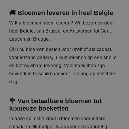
Beschikbaar
vandaag
Beschikbaar
vandaag
ZACHTE
ROZENGESCHENK
ROZESTINTEN
ROOD
€ 36,95
€ 44,95
vanaf
vanaf
💐 Bloemen voor iedere