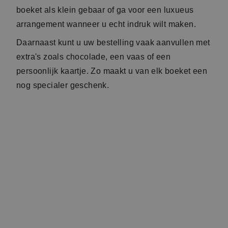
gelegenheid
Bloemen passen bij elk moment. Of u nu iemand
wilt feliciteren, bedanken, beterschap wilt wensen
of zomaar wilt verrassen, in onze collectie vindt u
altijd een passend boeket.
Met ons uitgebreide assortiment kunt u eenvoudig
bloemen kiezen voor verjaardagen, jubilea,
geboortes, huwelijken, bedankjes en andere
bijzondere gelegenheden. Dankzij de ruime keuze
aan kleuren, stijlen en bloemsoorten is er voor
iedere ontvanger een geschikt boeket te vinden.
🌷 Ontdek ons volledige
assortiment bloemen
Van klassieke rozen en vrolijke gerbera's tot