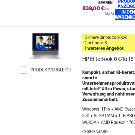
PRODU
SPAREN
ANZEIG
839,00 €
inkl.
IN DEN
MwSt.
WARENK
Sichere dir bis zu 200€
Cashback &
1 weiteres Angebot
HP EliteBook 6 G1a 16
PRODUKTVERGLEICH
Kompakt, sicher, KI-bereit
smarte
Weiter zum Vergleichen
Unternehmensproduktivit
mit Intel® Ultra Power, sta
Verwaltung und nahtloser
Zusammenarbeit.
Windows 11 Pro
AMD Ryzen
250
16 GB RAM
1 TB SSD
WUXGA
AMD Radeon™ 78
Grafikkarte
CE0S6EA#ABD