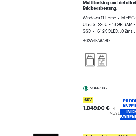
Multitasking und detailre
Bildbearbeitung.
Windows 11 Home
Intel® C
Ultra 5 - 225U
16 GB RAM
SSD
16" 2K OLED, , 0.2ms
Reaktionszeit
Intel® Grafi
BQ2W6EA#ABD
VORRÄTIG
SSV
PROD
ANZEI
1.049,00 €
inkl.
IN D
MwSt.
WAREN