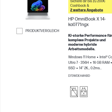
Sichere dir bis zu 200€
Cashback &
2 weitere Angebote
HP OmniBook X 14-
ka0771ngx
PRODUKTVERGLEICH
KI‑starke Performance fü
Weiter zum Vergleichen
komplexe Projekte und
moderne hybride
Arbeitsmodelle.
Windows 11 Home
Intel® C
Ultra 7 - 356H
16 GB RAM
SSD
14" 2K, , 0.2ms
Reaktionszeit
Intel® Grafi
D73WDEA#ABD