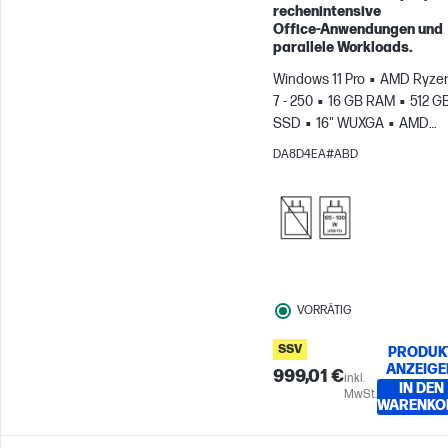
Weiter zum Vergleichen
rechenintensive
Office‑Anwendungen und
parallele Workloads.
Windows 11 Pro
AMD Ryze
7 - 250
16 GB RAM
512 G
SSD
16" WUXGA
AMD
Radeon™ 780M Grafikkarte
DA8D4EA#ABD
VORRÄTIG
SSV
PRODUK
ANZEIGE
999,01 €
inkl.
IN DEN
MwSt.
WARENKO