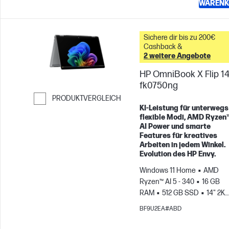
WARENK
Sichere dir bis zu 200€
Cashback &
2 weitere Angebote
HP OmniBook X Flip 14
fk0750ng
PRODUKTVERGLEICH
KI-Leistung für unterwegs 
Weiter zum Vergleichen
flexible Modi, AMD Ryzen
AI Power und smarte
Features für kreatives
Arbeiten in jedem Winkel.
Evolution des HP Envy.
Windows 11 Home
AMD
Ryzen™ AI 5 - 340
16 GB
RAM
512 GB SSD
14" 2K
Touchscreen
AMD Radeon
BF9U2EA#ABD
840M Grafikkarte