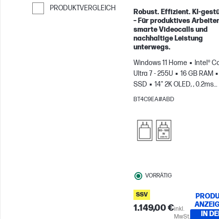
PRODUKTVERGLEICH
Robust. Effizient. KI-gestü
– Für produktives Arbeiten
Weiter zum Vergleichen
smarte Videocalls und
nachhaltige Leistung
unterwegs.
Windows 11 Home
Intel® C
Ultra 7 - 255U
16 GB RAM
SSD
14" 2K OLED, , 0.2ms
Reaktionszeit
Intel®
BT4C9EA#ABD
Grafikkarte
VORRÄTIG
SSV
PRODU
ANZEI
1.149,00 €
inkl.
IN DE
MwSt.