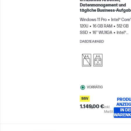
Datenmanagement und
tägliche Business‑Aufgab
Windows 11 Pro
Intel® Core
120U
16 GB RAM
512 GB
SSD
16" WUXGA
Intel®
Grafikkarte
DA8D1EA#ABD
VORRÄTIG
SSV
PRODU
ANZEI
1.149,00 €
inkl.
IN DE
MwSt.
WARENK