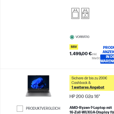
VORRÄTIG
SSV
PROD
ANZEI
1.499,00 €
inkl.
IN D
MwSt.
WAREN
Sichere dir bis zu 200€
Cashback &
1 weiteres Angebot
HP 200 G2a 16"
AMD‑Ryzen‑7‑Laptop mit
PRODUKTVERGLEICH
16‑Zoll‑WUXGA‑Display fü