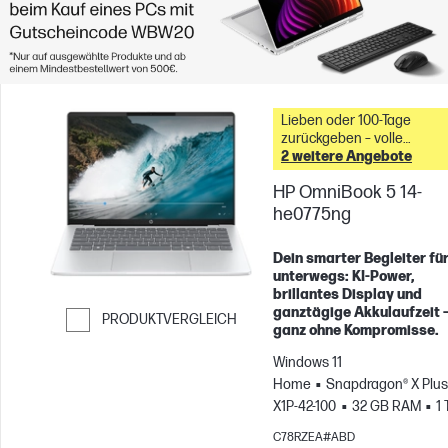
Lieben oder 100-Tage
zurückgeben – volle
2 weitere Angebote
Rückerstattung &
HP OmniBook 5 14-
he0775ng
Dein smarter Begleiter fü
unterwegs: KI-Power,
brillantes Display und
ganztägige Akkulaufzeit 
PRODUKTVERGLEICH
ganz ohne Kompromisse.
Weiter zum Vergleichen
Windows 11
Home
Snapdragon® X Plus
X1P-42-100
32 GB RAM
1 
SSD
14" 2K OLED, , 0.2ms
C78RZEA#ABD