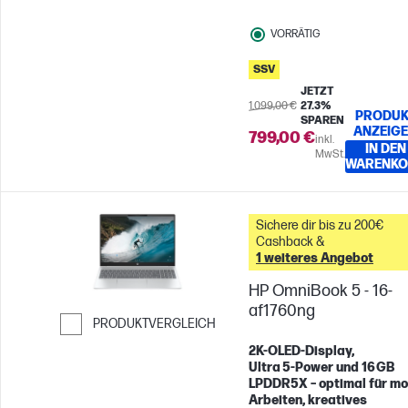
VORRÄTIG
SSV
JETZT
1.099,00 €
27.3%
PRODUK
SPAREN
ANZEIG
799,00 €
inkl.
IN DEN
MwSt.
WARENKO
Sichere dir bis zu 200€
Cashback &
1 weiteres Angebot
HP OmniBook 5 - 16-
af1760ng
PRODUKTVERGLEICH
Weiter zum Vergleichen
2K‑OLED‑Display,
Ultra 5‑Power und 16 GB
LPDDR5X – optimal für mo
Arbeiten, kreatives