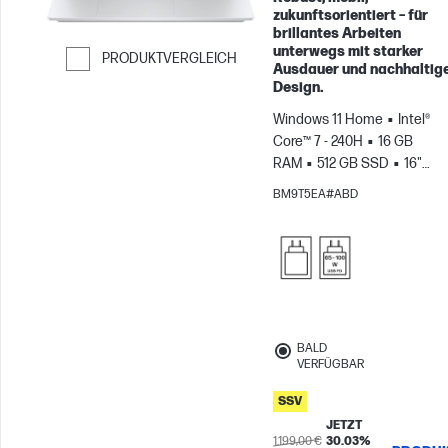
zukunftsorientiert – für
brillantes Arbeiten
unterwegs mit starker
PRODUKTVERGLEICH
Ausdauer und nachhaltig
Weiter zum Vergleichen
Design.
Windows 11 Home
Intel®
Core™ 7 - 240H
16 GB
RAM
512 GB SSD
16"
2K
Intel® Grafikkarte
BM9T5EA#ABD
BALD
VERFÜGBAR
SSV
JETZT
1.199,00 €
30.03%