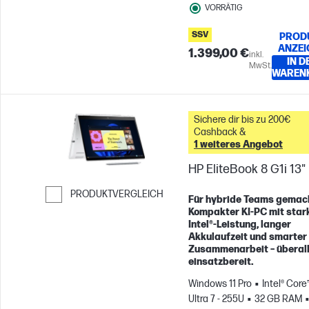
VORRÄTIG
SSV
PROD
ANZEI
1.399,00 €
inkl.
IN D
MwSt.
WAREN
Sichere dir bis zu 200€
Cashback &
1 weiteres Angebot
HP EliteBook 8 G1i 13"
PRODUKTVERGLEICH
Für hybride Teams gemac
Kompakter KI-PC mit star
Weiter zum Vergleichen
Intel®-Leistung, langer
Akkulaufzeit und smarter
Zusammenarbeit – überal
einsatzbereit.
Windows 11 Pro
Intel® Core
Ultra 7 - 255U
32 GB RAM