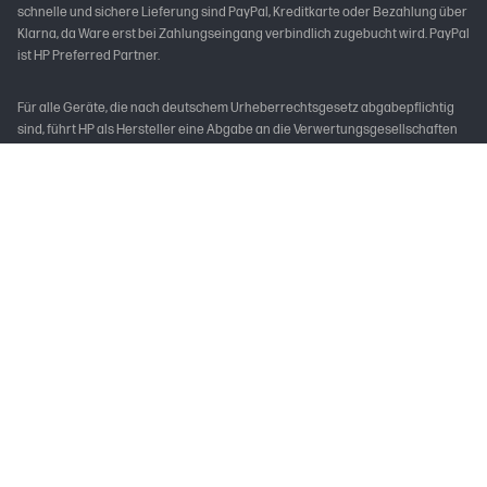
schnelle und sichere Lieferung sind PayPal, Kreditkarte oder Bezahlung über
Klarna, da Ware erst bei Zahlungseingang verbindlich zugebucht wird. PayPal
ist HP Preferred Partner.
Für alle Geräte, die nach deutschem Urheberrechtsgesetz abgabepflichtig
sind, führt HP als Hersteller eine Abgabe an die Verwertungsgesellschaften
ab.
* Vorbehaltlich Kreditwürdigkeitsprüfung. Laufzeiten von 3, 6, 12 oder 24
Monaten. Ab 99 € und bis zu 10.000 € Bestellwert, mit einem effektiven
Jahreszins von 0,00% p.a. und einem festen Sollzinssatz von 0,00% p.a. Gilt
für Darlehensverträge, die im Aktionszeitraum abgeschlossen werden. Der
Kreditgeber ist PayPal (Europe) S.à r.l. et Cie, S.C.A., 22-24 Boulevard Royal, L-
2449 Luxembourg. Als Verbraucher steht Ihnen gemäß § 514 BGB bei
unentgeltlichen Darlehensverträgen ab einem Finanzierungsbetrag von 200
Euro ein Widerrufsrecht zu. Nutzungsvoraussetzung ist ein deutsches
PayPal-Privatkonto mit einer verknüpften Debitkarte oder einem Bankkonto
mit gültigem SEPA-Lastschriftmandat als Zahlungsquelle. Die Verfügbarkeit
der Laufzeiten kann in bestimmten Anwendungsfällen abweichen.
** Die Kosten für den Anruf hängen vom jeweiligen Vertrag mit Ihrem