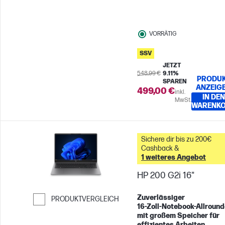
VORRÄTIG
SSV
JETZT
548,99 €
9.11%
PRODU
SPAREN
ANZEIG
499,00 €
inkl.
IN DEN
MwSt.
WARENK
Sichere dir bis zu 200€
Cashback &
1 weiteres Angebot
HP 200 G2i 16"
Zuverlässiger
PRODUKTVERGLEICH
16‑Zoll‑Notebook‑Allround
Weiter zum Vergleichen
mit großem Speicher für
effizientes Arbeiten,