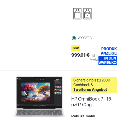
Reaktionszeit
Qualcomm®
Adreno™ GPU
VORRÄTIG
SSV
PRODUK
ANZEIGE
999,01 €
inkl.
IN DEN
MwSt.
WARENKO
Sichere dir bis zu 200€
Cashback &
1 weiteres Angebot
HP OmniBook 7 - 16-
az0770ng
Robust, mobil,