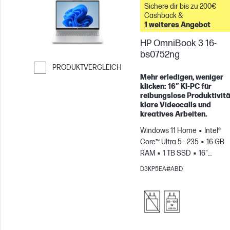
Sichere dir bis zu 200€
Cashback &
1 weiteres Angebot
HP OmniBook 3 16-
bs0752ng
PRODUKTVERGLEICH
Mehr erledigen, weniger
Weiter zum Vergleichen
klicken: 16″ KI‑PC für
reibungslose Produktivitä
klare Videocalls und
kreatives Arbeiten.
Windows 11 Home
Intel®
Core™ Ultra 5 - 235
16 GB
RAM
1 TB SSD
16"
2K
Intel® Grafikkarte
D3KP5EA#ABD