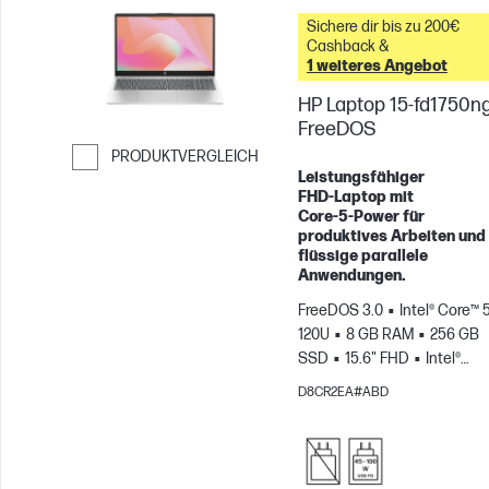
Sichere dir bis zu 200€
Cashback &
1 weiteres Angebot
HP Laptop 15-fd1750ng
FreeDOS
PRODUKTVERGLEICH
Leistungsfähiger
Weiter zum Vergleichen
FHD‑Laptop mit
Core‑5‑Power für
produktives Arbeiten und
flüssige parallele
Anwendungen.
FreeDOS 3.0
Intel® Core™ 5
120U
8 GB RAM
256 GB
SSD
15.6" FHD
Intel®
Grafikkarte
D8CR2EA#ABD