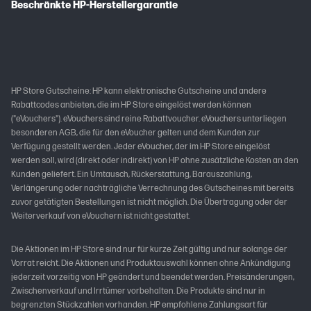
Beschränkte HP-Herstellergarantie
HP Store Gutscheine: HP kann elektronische Gutscheine und andere
Rabattcodes anbieten, die im HP Store eingelöst werden können
("eVouchers"). eVouchers sind reine Rabattvoucher. eVouchers unterliegen
besonderen AGB, die für den eVoucher gelten und dem Kunden zur
Verfügung gestellt werden. Jeder eVoucher, der im HP Store eingelöst
werden soll, wird (direkt oder indirekt) von HP ohne zusätzliche Kosten an den
Kunden geliefert. Ein Umtausch, Rückerstattung, Barauszahlung,
Verlängerung oder nachträgliche Verrechnung des Gutscheines mit bereits
zuvor getätigten Bestellungen ist nicht möglich. Die Übertragung oder der
Weiterverkauf von eVouchern ist nicht gestattet.
Die Aktionen im HP Store sind nur für kurze Zeit gültig und nur solange der
Vorrat reicht. Die Aktionen und Produktauswahl können ohne Ankündigung
jederzeit vorzeitig von HP geändert und beendet werden. Preisänderungen,
Zwischenverkauf und Irrtümer vorbehalten. Die Produkte sind nur in
begrenzten Stückzahlen vorhanden. HP empfohlene Zahlungsart für