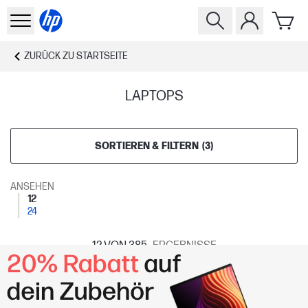
ZURÜCK ZU
STARTSEITE
LAPTOPS
SORTIEREN & FILTERN
(
3
)
ANSEHEN
12
24
12
VON 385
ERGEBNISSE