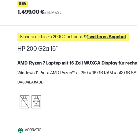
SSV
1.499,00 €
inkl. MwSt.
Sichere dir bis zu 200€ Cashback &
1 weiteres Angebot
HP 200 G2a 16"
AMD‑Ryzen‑7‑Laptop mit 16‑Zoll‑WUXGA‑Display für reche
Windows 11 Pro
AMD Ryzen™ 7 - 250
16 GB RAM
512 GB S
H
gleichen
DA8D4EA#ABD
VORRÄTIG