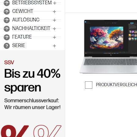
BETRIEBSSYSTEM
GEWICHT
AUFLÖSUNG
NACHHALTIGKEIT
FEATURE
SERIE
PRODUKTVERGLEIC
Weiter zum Ver