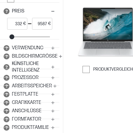
PREIS
€
€
VERWENDUNG
BILDSCHIRMGRÖSSE
KÜNSTLICHE
PRODUKTVERGLEIC
INTELLIGENZ
PROZESSOR
Weiter zum Ver
ARBEITSSPEICHER
FESTPLATTE
GRAFIKKARTE
ANSCHLÜSSE
FORMFAKTOR
PRODUKTFAMILIE