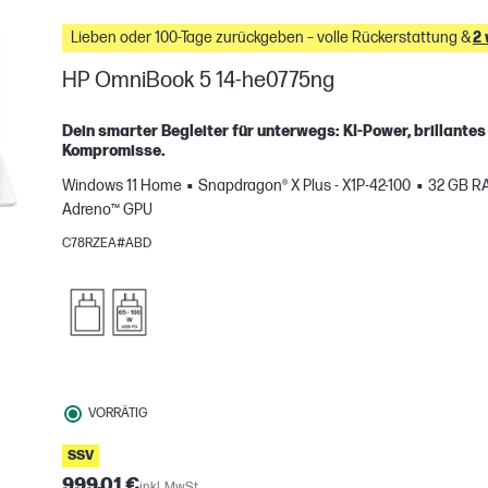
Lieben oder 100-Tage zurückgeben – volle Rückerstattung &
2
HP OmniBook 5 14-he0775ng
Dein smarter Begleiter für unterwegs: KI-Power, brillante
Kompromisse.
Windows 11 Home
Snapdragon® X Plus - X1P-42-100
32 GB R
Adreno™ GPU
C78RZEA#ABD
H
gleichen
VORRÄTIG
SSV
999,01 €
inkl. MwSt.