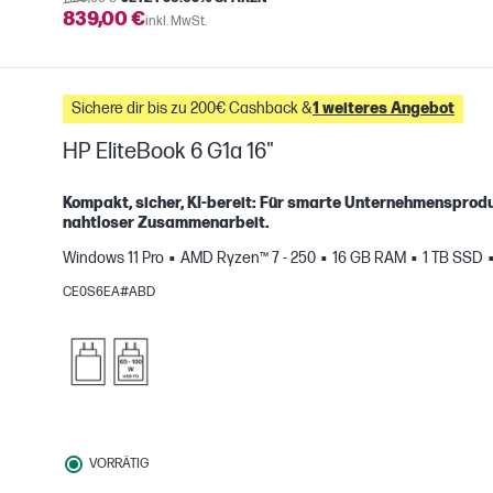
839,00 €
inkl. MwSt.
Sichere dir bis zu 200€ Cashback &
1 weiteres Angebot
HP EliteBook 6 G1a 16"
Kompakt, sicher, KI-bereit: Für smarte Unternehmensproduk
nahtloser Zusammenarbeit.
H
Windows 11 Pro
AMD Ryzen™ 7 - 250
16 GB RAM
1 TB SSD
gleichen
CE0S6EA#ABD
VORRÄTIG