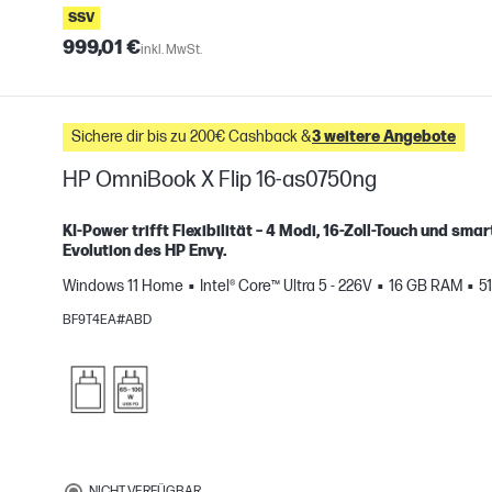
SSV
999,01 €
inkl. MwSt.
Sichere dir bis zu 200€ Cashback &
3 weitere Angebote
HP OmniBook X Flip 16-as0750ng
KI-Power trifft Flexibilität – 4 Modi, 16-Zoll-Touch und sm
Evolution des HP Envy.
H
Windows 11 Home
Intel® Core™ Ultra 5 - 226V
16 GB RAM
5
gleichen
BF9T4EA#ABD
NICHT VERFÜGBAR