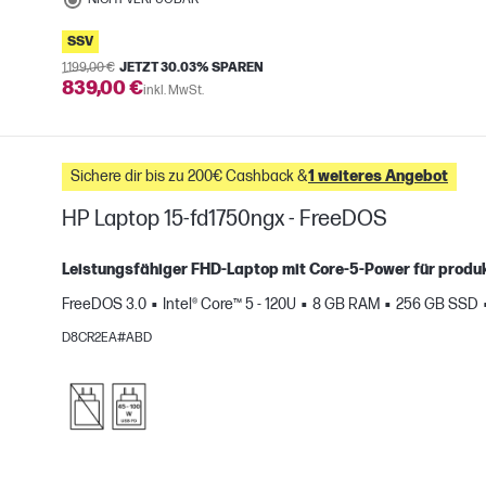
SSV
1.199,00 €
JETZT 30.03% SPAREN
839,00 €
inkl. MwSt.
Sichere dir bis zu 200€ Cashback &
1 weiteres Angebot
HP Laptop 15-fd1750ngx - FreeDOS
Leistungsfähiger FHD‑Laptop mit Core‑5‑Power für produk
FreeDOS 3.0
Intel® Core™ 5 - 120U
8 GB RAM
256 GB SSD
H
gleichen
D8CR2EA#ABD