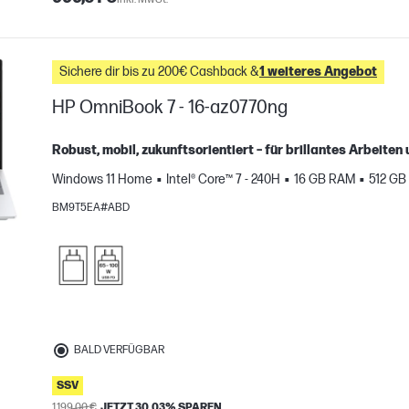
Sichere dir bis zu 200€ Cashback &
1 weiteres Angebot
HP OmniBook 7 - 16-az0770ng
Robust, mobil, zukunftsorientiert – für brillantes Arbeit
Windows 11 Home
Intel® Core™ 7 - 240H
16 GB RAM
512 GB
BM9T5EA#ABD
H
gleichen
BALD VERFÜGBAR
SSV
1.199,00 €
JETZT 30.03% SPAREN