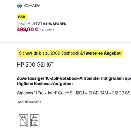
VORRÄTIG
SSV
548,99 €
JETZT 9.11% SPAREN
499,00 €
inkl. MwSt.
Sichere dir bis zu 200€ Cashback &
1 weiteres Angebot
HP 200 G2i 16"
Zuverlässiger 16‑Zoll‑Notebook‑Allrounder mit großem Sp
tägliche Business‑Aufgaben.
H
Windows 11 Pro
Intel® Core™ 5 - 120U
16 GB RAM
512 GB S
gleichen
DA8D1EA#ABD