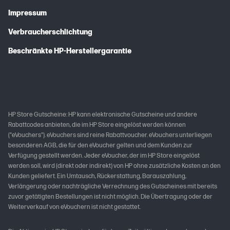
Impressum
Verbraucherschlichtung
Beschränkte HP-Herstellergarantie
HP Store Gutscheine: HP kann elektronische Gutscheine und andere
Rabattcodes anbieten, die im HP Store eingelöst werden können
("eVouchers"). eVouchers sind reine Rabattvoucher. eVouchers unterliegen
besonderen AGB, die für den eVoucher gelten und dem Kunden zur
Verfügung gestellt werden. Jeder eVoucher, der im HP Store eingelöst
werden soll, wird (direkt oder indirekt) von HP ohne zusätzliche Kosten an den
Kunden geliefert. Ein Umtausch, Rückerstattung, Barauszahlung,
Verlängerung oder nachträgliche Verrechnung des Gutscheines mit bereits
zuvor getätigten Bestellungen ist nicht möglich. Die Übertragung oder der
Weiterverkauf von eVouchern ist nicht gestattet.