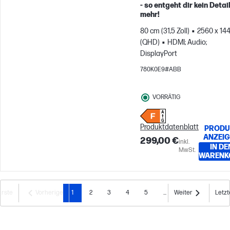
- so entgeht dir kein Detai
mehr!
80 cm (31,5 Zoll)
2560 x 14
(QHD)
HDMI; Audio;
DisplayPort
780K0E9#ABB
VORRÄTIG
Produktdatenblatt
PRODU
ANZEI
299,00 €
inkl.
IN DE
MwSt.
WARENK
Erste
Vorherige
1
2
3
4
5
...
Weiter
Letzt