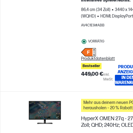
intensives Spielerlebnis.
86,4 cm (34 Zoll)
3440 x 14
(WQHD)
HDMI; DisplayPor
AV4C1E9#ABB
VORRÄTIG
Produktdatenblatt
Bestseller
PRODU
ANZEI
449,00 €
inkl.
IN DE
MwSt.
WARENK
Mehr aus deinem neuen P
herausholen – 20 % Rabatt
auf Zubehör
HyperX OMEN 27q - 27
Zoll; QHD; 240Hz; OLE