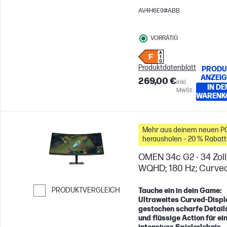
AV4H6E9#ABB
VORRÄTIG
Produktdatenblatt
PRODU
ANZEI
269,00 €
inkl.
IN DE
MwSt.
WARENK
Mehr aus deinem neuen P
herausholen – 20 % Rabatt
auf Zubehör
OMEN 34c G2 - 34 Zoll
WQHD; 180 Hz; Curve
PRODUKTVERGLEICH
Tauche ein in dein Game:
Ultraweites Curved-Displ
Weiter zum Vergleichen
gestochen scharfe Detail
und flüssige Action für ei