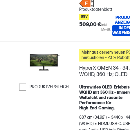
Produktdatenblatt
SSV
PRODU
ANZEI
509,00 €
inkl.
IN DE
MwSt.
WARENK
Mehr aus deinem neuen P
herausholen – 20 % Rabatt
Zubehör
HyperX OMEN 34 - 34 Z
WQHD, 360 Hz; OLED
PRODUKTVERGLEICH
Ultrawides OLED‑Erlebnis 
WQHD mit 360 Hz – immer
Weiter zum Vergleichen
Weitsicht und rasante
Performance für
High‑End‑Gaming.
88,7 cm (34,92")
3440 x 14
(WQHD)
HDMI; USB-C; US