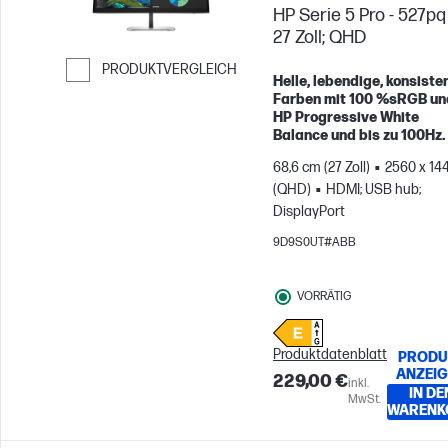
HP Serie 5 Pro - 527pq 
27 Zoll; QHD
PRODUKTVERGLEICH
Helle, lebendige, konsiste
Weiter zum Vergleichen
Farben mit 100 %sRGB un
HP Progressive White
Balance und bis zu 100Hz.
68,6 cm (27 Zoll)
2560 x 14
(QHD)
HDMI; USB hub;
DisplayPort
9D9S0UT#ABB
VORRÄTIG
Produktdatenblatt
PRODU
ANZEI
229,00 €
inkl.
IN DE
MwSt.
WARENK