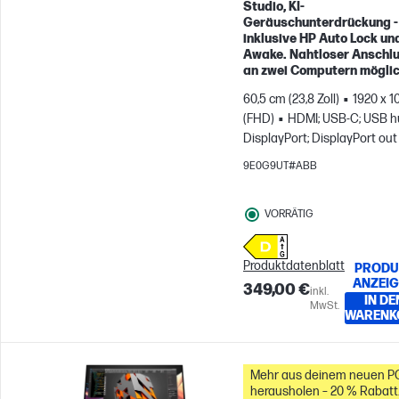
Studio, KI-
Geräuschunterdrückung -
inklusive HP Auto Lock un
Awake. Nahtloser Anschl
an zwei Computern möglic
60,5 cm (23,8 Zoll)
1920 x 1
(FHD)
HDMI; USB-C; USB h
DisplayPort; DisplayPort out
9E0G9UT#ABB
VORRÄTIG
Produktdatenblatt
PRODU
ANZEI
349,00 €
inkl.
IN DE
MwSt.
WARENK
Mehr aus deinem neuen P
herausholen – 20 % Rabatt