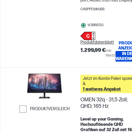
port; Audio; USB hub; Displa
C49PPE9#ABB
VORRÄTIG
Produktdatenblatt
PROD
ANZEI
1.299,99 €
inkl.
IN D
MwSt.
WAREN
Jetzt im Kombi-Paket spare
&
1 weiteres Angebot
OMEN 32q - 31,5 Zoll;
QHD; 165 Hz
PRODUKTVERGLEICH
Weiter zum Vergleichen
Level up your Gaming.
Hochauflösende QHD
Grafiken auf 32 Zoll mit 1