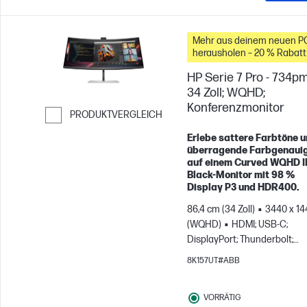
Mehr aus deinem neuen P
herausholen – 20 % Rabatt
Zubehör
HP Serie 7 Pro - 734pm
34 Zoll; WQHD;
Konferenzmonitor
PRODUKTVERGLEICH
Weiter zum Vergleichen
Erlebe sattere Farbtöne 
überragende Farbgenauig
auf einem Curved WQHD 
Black-Monitor mit 98 %
Display P3 und HDR400.
86,4 cm (34 Zoll)
3440 x 14
(WQHD)
HDMI; USB-C;
DisplayPort; Thunderbolt;
DisplayPort out
8K157UT#ABB
VORRÄTIG