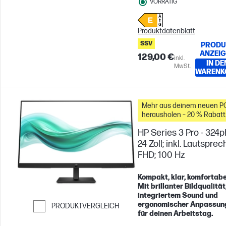
VORRÄTIG
Produktdatenblatt
SSV
PRODU
ANZEI
129,00 €
inkl.
IN DE
MwSt.
WARENK
Mehr aus deinem neuen P
herausholen – 20 % Rabatt
auf Zubehör
HP Series 3 Pro - 324p
24 Zoll; inkl. Lautsprec
FHD; 100 Hz
Kompakt, klar, komfortabe
Mit brillanter Bildqualität
integriertem Sound und
ergonomischer Anpassun
PRODUKTVERGLEICH
für deinen Arbeitstag.
Weiter zum Vergleichen