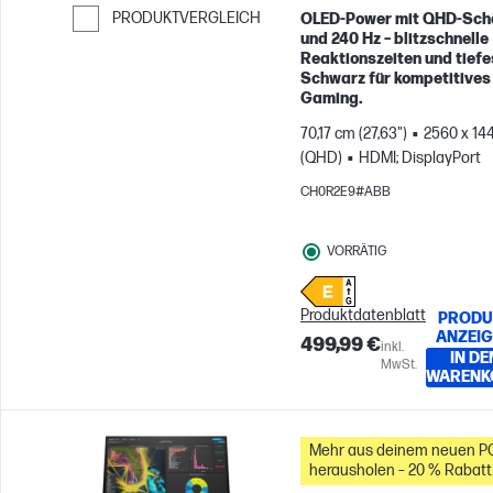
PRODUKTVERGLEICH
OLED‑Power mit QHD‑Sch
und 240 Hz – blitzschnelle
Weiter zum Vergleichen
Reaktionszeiten und tiefe
Schwarz für kompetitives
Gaming.
70,17 cm (27,63")
2560 x 14
(QHD)
HDMI; DisplayPort
CH0R2E9#ABB
VORRÄTIG
Produktdatenblatt
PRODU
ANZEI
499,99 €
inkl.
IN DE
MwSt.
WARENK
Mehr aus deinem neuen P
herausholen – 20 % Rabatt
auf Zubehör