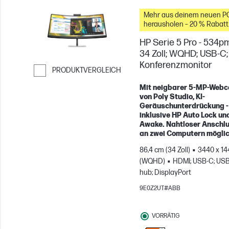
Mehr aus deinem neuen P
herausholen – 20 % Rabatt
auf Zubehör
HP Serie 5 Pro - 534pm
34 Zoll; WQHD; USB-C;
Konferenzmonitor
PRODUKTVERGLEICH
Weiter zum Vergleichen
Mit neigbarer 5-MP-Web
von Poly Studio, KI-
Geräuschunterdrückung -
inklusive HP Auto Lock un
Awake. Nahtloser Anschl
an zwei Computern möglic
86,4 cm (34 Zoll)
3440 x 14
(WQHD)
HDMI; USB-C; US
hub; DisplayPort
9E0Z2UT#ABB
VORRÄTIG