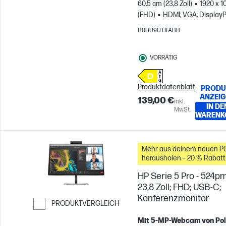
60,5 cm (23,8 Zoll)
1920 x 1
(FHD)
HDMI; VGA; DisplayP
B0BU9UT#ABB
VORRÄTIG
Produktdatenblatt
PRODU
ANZEI
139,00 €
inkl.
IN DE
MwSt.
WARENK
Mehr aus deinem neuen P
herausholen – 20 % Rabatt
auf Zubehör
HP Serie 5 Pro - 524pm
23,8 Zoll; FHD; USB-C;
Konferenzmonitor
PRODUKTVERGLEICH
Weiter zum Vergleichen
Mit 5-MP-Webcam von Po