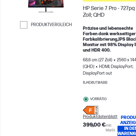
auf Zubehör
HP Serie 7 Pro - 727pq 
Zoll; QHD
PRODUKTVERGLEICH
Präzise und lebensechte
Weiter zum Vergleichen
Farben dank werkseitiger
Farbkalibrierung,IPS Blac
Monitor mit 98% Display 
und HDR 400.
68,6 cm (27 Zoll)
2560 x 14
(QHD)
HDMI; DisplayPort;
DisplayPort out
8J4D8UT#ABB
VORRÄTIG
Produktdatenblatt
PRODU
ANZEI
399,00 €
inkl.
IN DE
MwSt.
WARENK