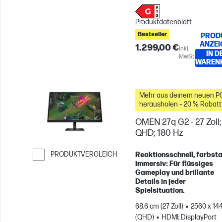
Produktdatenblatt
Bestseller
PROD
ANZEI
1.299,00 €
inkl.
IN D
MwSt.
WAREN
Mehr aus deinem neuen P
herausholen – 20 % Rabatt
auf Zubehör
OMEN 27q G2 - 27 Zoll;
QHD; 180 Hz
PRODUKTVERGLEICH
Reaktionsschnell, farbsta
immersiv: Für flüssiges
Weiter zum Vergleichen
Gameplay und brillante
Details in jeder
Spielsituation.
68,6 cm (27 Zoll)
2560 x 14
(QHD)
HDMI; DisplayPort