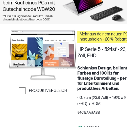
Mehr aus deinem neuen P
herausholen – 20 % Rabatt
auf Zubehör
HP Serie 5 - 524sf - 23
Zoll; FHD
Schlankes Design, brillan
Farben und 100 Hz für
flüssige Darstellung – per
für Entertainment und
produktives Arbeiten.
PRODUKTVERGLEICH
60,5 cm (23,8 Zoll)
1920 x 1
Weiter zum Vergleichen
(FHD)
HDMI
94C17AA#ABB