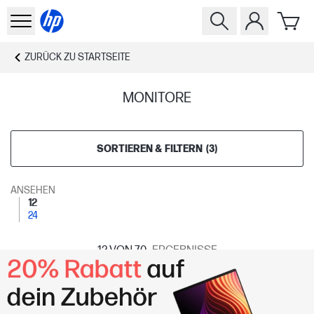
ZURÜCK ZU
STARTSEITE
MONITORE
SORTIEREN & FILTERN
(
3
)
ANSEHEN
12
24
12
VON 70
ERGEBNISSE