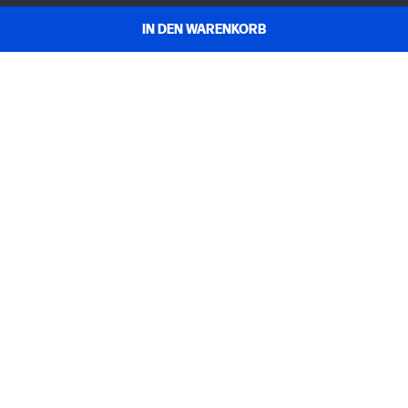
IN DEN WARENKORB
KUNDENDIENST
MEIN HP
INSTANT INK
ÜBER UNS
NÜTZLICHE LINKS