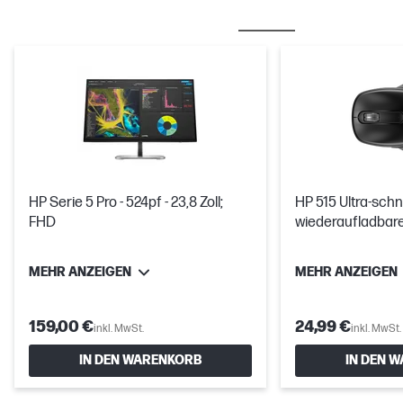
OFT ZUSAMMEN GEKAUFT
MÄUSE & TASTATURE
HP Serie 5 Pro - 524pf - 23,8 Zoll;
HP 515 Ultra-schn
FHD
wiederaufladbar
MEHR ANZEIGEN
MEHR ANZEIGEN
159,00 €
24,99 €
inkl. MwSt.
inkl. MwSt.
IN DEN WARENKORB
IN DEN 