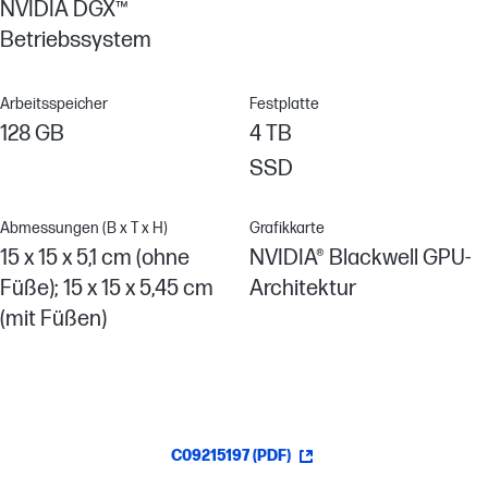
NVIDIA DGX™
Betriebssystem
Arbeitsspeicher
Festplatte
128 GB
4 TB
SSD
Abmessungen (B x T x H)
Grafikkarte
15 x 15 x 5,1 cm (ohne
NVIDIA® Blackwell GPU-
Füße); 15 x 15 x 5,45 cm
Architektur
(mit Füßen)
C09215197 (PDF)