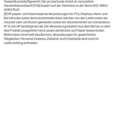
Gesamtkunststoffgewicht. Der prozentuale Anteil an recyceltem
Haushaltskunststoff (PCR) basiert auf der Definition in der Norm IEEE 1680.1-
2018 EPEAT.
[8] HP papier- und faserbasierte Verpackungen für PCs, Displays, Heim- und
Bürodrucke sowie Verbrauchsmaterialien werden von den Lieferanten als
recycelt oder zertifiziert gemeldet, wobei ein Volumenanteil von mindestens
97 % von HP bestätigt wurde. Die Verpackung besteht aus dem Karton, in dem
das Produkt ausgeliefert wird, sowie sämtlichen auf Papier basierenden
Materialien innerhalb des Kartons. Verpackungen für gewerbliche
Tätigkeiten, Personal Systems, Zubehör und Ersatzteile sind nicht im
Lieferumfang enthalten.