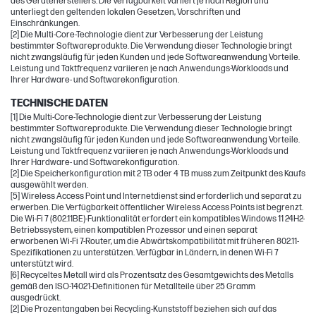
des Geräteherstellers. Die Verfügbarkeit variiert je nach Region und
unterliegt den geltenden lokalen Gesetzen, Vorschriften und
Einschränkungen.
[2] Die Multi-Core-Technologie dient zur Verbesserung der Leistung
bestimmter Softwareprodukte. Die Verwendung dieser Technologie bringt
nicht zwangsläufig für jeden Kunden und jede Softwareanwendung Vorteile.
Leistung und Taktfrequenz variieren je nach Anwendungs-Workloads und
Ihrer Hardware- und Softwarekonfiguration.
TECHNISCHE DATEN
[1] Die Multi-Core-Technologie dient zur Verbesserung der Leistung
bestimmter Softwareprodukte. Die Verwendung dieser Technologie bringt
nicht zwangsläufig für jeden Kunden und jede Softwareanwendung Vorteile.
Leistung und Taktfrequenz variieren je nach Anwendungs-Workloads und
Ihrer Hardware- und Softwarekonfiguration.
[2] Die Speicherkonfiguration mit 2 TB oder 4 TB muss zum Zeitpunkt des Kaufs
ausgewählt werden.
[5] Wireless Access Point und Internetdienst sind erforderlich und separat zu
erwerben. Die Verfügbarkeit öffentlicher Wireless Access Points ist begrenzt.
Die Wi-Fi 7 (802.11BE)-Funktionalität erfordert ein kompatibles Windows 11 24H2-
Betriebssystem, einen kompatiblen Prozessor und einen separat
erworbenen Wi-Fi 7-Router, um die Abwärtskompatibilität mit früheren 802.11-
Spezifikationen zu unterstützen. Verfügbar in Ländern, in denen Wi-Fi 7
unterstützt wird.
[6] Recyceltes Metall wird als Prozentsatz des Gesamtgewichts des Metalls
gemäß den ISO-14021-Definitionen für Metallteile über 25 Gramm
ausgedrückt.
[2] Die Prozentangaben bei Recycling-Kunststoff beziehen sich auf das