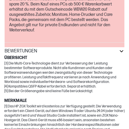
spare 20 %. Beim Kauf eines PCs ab 500 € Warenkorbwert
erhältst du mit dem Gutscheincode WBW20 Rabatt auf
ausgewähltes Zubehör, Monitore, Home-Drucker und Care
Packs, die gemeinsam mit dem PC bestellt werden. Das
Angebot gilt nur für private Endkunden und nicht für den
Weiterverkauf.
BEWERTUNGEN
ÜBERSICHT
[3] Die Multi-Core-Technologie dient zur Verbesserung der Leistung
bestimmter Softwareprodukte. Nicht alle Kundinnen und Kunden oder
Softwareanwendungen werden zwangsläufig von dieser Technologie
profitieren. Leistung undTaktfrequenz variieren je nach Anwendung und
Workload sowie individuellerHardware- und Softwarekonfiguration.
[4] Kompatibles QSFP-Kabel erforderlich. Separat erhältlich.
[5] Bei der Größenangabe sind keine Füße berücksichtigt.
MERKMALE
[1] Das HP ZGX Toolkit wird kostenlos zur Verfügung gestellt. Die Verwendung
erfordert ein Client-Gerät, auf dem Windows 11 oder Ubuntu 24.04 (oder höher)
ausgeführt wird und Visual Studio Code installiert ist, sowie ein ZGX Nano-
Hostgerät. Das Client-Gerät muss x86-basiert sein, ansonsten bestehen
keinerlei Einschränkungen hinsichtlich der Hardwarespezifikationen oder