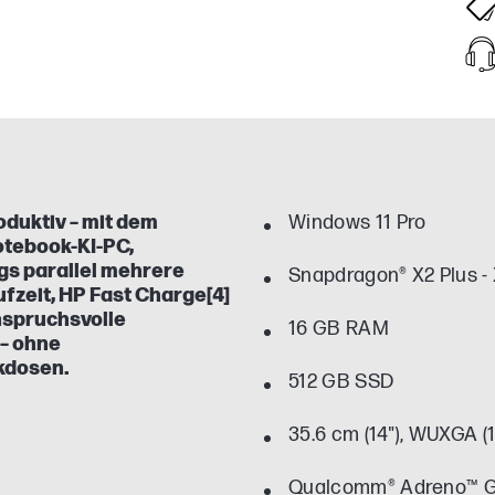
oduktiv – mit dem
Windows 11 Pro
otebook-KI-PC,
gs parallel mehrere
Snapdragon® X2 Plus -
fzeit, HP Fast Charge[4]
nspruchsvolle
16 GB RAM
– ohne
kdosen.
512 GB SSD
35.6 cm (14"), WUXGA (
Qualcomm® Adreno™ 