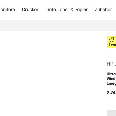
onitore
Drucker
Tinte, Toner & Papier
Zubehör
1 w
HP E
Ultr
Windo
Energ
2.74