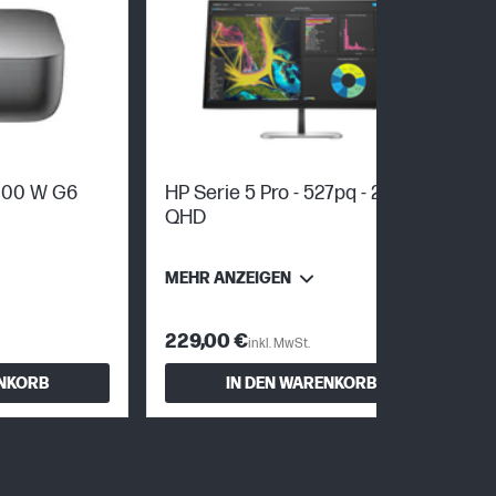
 100 W G6
HP Serie 5 Pro - 527pq - 27 Zoll;
QHD
MEHR ANZEIGEN
229,00 €
inkl. MwSt.
ENKORB
IN DEN WARENKORB