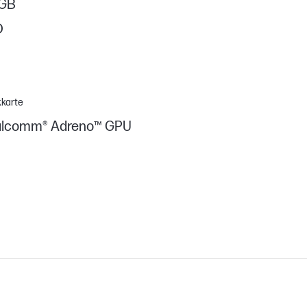
 GB
D
kkarte
lcomm® Adreno™ GPU