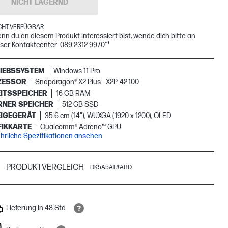
NICHT LAGERND
CHT VERFÜGBAR
nn du an diesem Produkt interessiert bist, wende dich bitte an
ser Kontaktcenter: 089 2312 9970**
IEBSSYSTEM
Windows 11 Pro
ZESSOR
Snapdragon® X2 Plus - X2P-42-100
ITSSPEICHER
16 GB RAM
RNER SPEICHER
512 GB SSD
IGEGERÄT
35.6 cm (14"), WUXGA (1920 x 1200), OLED
IKKARTE
Qualcomm® Adreno™ GPU
hrliche Spezifikationen ansehen
PRODUKTVERGLEICH
DK5A5AT#ABD
Lieferung in 48 Std