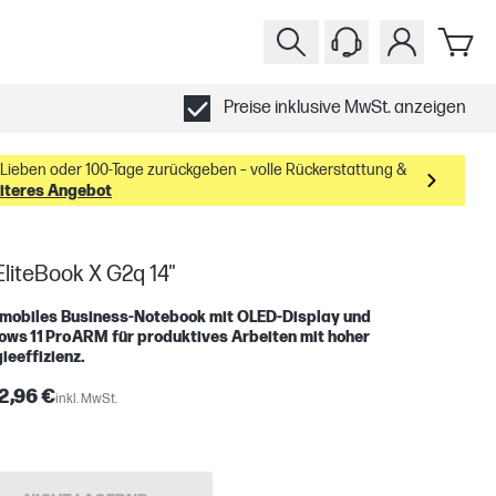
Preise inklusive MwSt. anzeigen
Lieben oder 100-Tage zurückgeben – volle Rückerstattung &
eiteres Angebot
liteBook X G2q 14"
amobiles Business‑Notebook mit OLED‑Display und
ws 11 Pro ARM für produktives Arbeiten mit hoher
ieeffizienz.
2,96 €
inkl. MwSt.