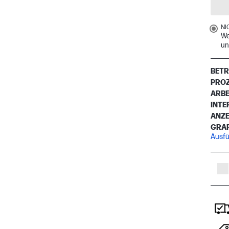
NI
We
un
BETR
PRO
ARBE
INTE
ANZE
GRAF
Ausfü