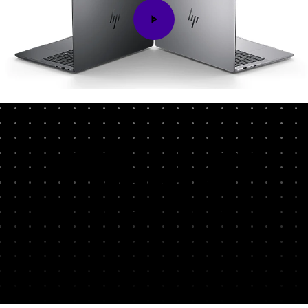
Bahnbrechende
Leistung
auf
höchstem Niveau
Bewältigen Sie mit einem AMD Ryzen™ KI-
1
Prozessor der Max PRO Serie
Aufgaben, die
bislang auf keinem Laptop möglich waren. Mit bis
zu 16 CPU-Kernen der Desktop-Klasse, einer