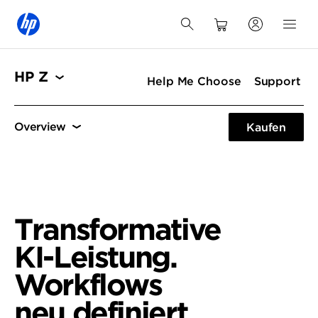
HP Z
Help Me Choose
Support
Workflows
Spezifikationen
Anschlüsse
Kaufen
Workflows
HP ZBook Ultra
Spezifikationen
Transformative
KI-Leistung.
Workflows
neu definiert.