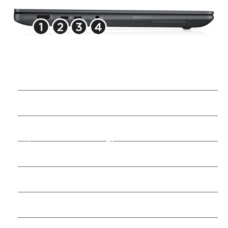
HDMI 2.1
USB Type-C® 10 Gbit/s
Signalrate
18
Thunderbolt
™
4 mit USB
Type-C® 40 Gbit/s Signalrate
18
(150 W Ladeleistung)
3,5 mm Audio-/Mikrofon-Kombibuchse
Kensington-Nano-Sicherheitsschloss
USB Type-A® 10 Gbit/s
Signalrate
18
Thunderbolt
™
4 mit USB