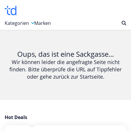
Kategorien
Marken
Auto, Motorrad & Werkzeuge
Blumen & Geschenke
Oups, das ist eine Sackgasse...
Bücher & Magazine
Wir können leider die angefragte Seite nicht
finden. Bitte überprüfe die URL auf Tippfehler
Computer & Elektronik
oder gehe zurück zur Startseite.
Entertainment & Media
Essen & Trinken
Foto, Druck & Büro
Gaming & Spielzeug
Garten, Haushalt & Tiere
Hot Deals
Gesundheit & Beauty