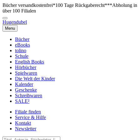
Bücher versandkostenfrei*
100 Tage Rückgaberecht***
Abholung in
über 100 Filialen
Hugendubel
Menu
Bücher
eBooks
tolino
Schule
English Books
Hörbücher
Spielwaren
Die Welt der Kinder
Kalender
Geschenke
Schreibwaren
SALE²
Filiale finden
Service & Hilfe
Kontakt
Newsletter