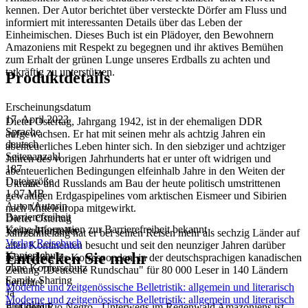
kennen. Der Autor berichtet über versteckte Dörfer am Fluss und
informiert mit interessanten Details über das Leben der
Einheimischen. Dieses Buch ist ein Plädoyer, den Bewohnern
Amazoniens mit Respekt zu begegnen und ihr aktives Bemühen
zum Erhalt der grünen Lunge unseres Erdballs zu achten und
tatkräftig zu unterstützen.
Produktdetails
Erscheinungsdatum
17. April 2023
Dieter Ostertag, Jahrgang 1942, ist in der ehemaligen DDR
Sprache
aufgewachsen. Er hat mit seinen mehr als achtzig Jahren ein
deutsch
abenteuerliches Leben hinter sich. In den siebziger und achtziger
Seitenanzahl
Jahren des vorigen Jahrhunderts hat er unter oft widrigen und
187
abenteuerlichen Bedingungen elfeinhalb Jahre in den Weiten der
Dateigröße
Ukraine und Russlands am Bau der heute politisch umstrittenen
1,97 MB
gewaltigen Erdgaspipelines vom arktischen Eismeer und Sibirien
Autor/Autorin
nach Mitteleuropa mitgewirkt.
Barrierefreiheit
Dieter Ostertag
Keine Information zur Barrierefreiheit bekannt
Verlag/Hersteller
Jahrzehntelang hat er bei seinen Reisen mehr als sechzig Länder auf
Verlag Reisebuch
allen Kontinenten besucht und seit den neunziger Jahren darüber
Entdecken Sie mehr
Kopierschutz
regelmäßig als Korrespondent in der deutschsprachigen kanadischen
ohne Kopierschutz
Zeitung "Deutsche Rundschau" für 80 000 Leser in 140 Ländern
Family Sharing
berichtet
Moderne und zeitgenössische Belletristik: allgemein und literarisch
Ja
Moderne und zeitgenössische Belletristik: allgemein und literarisch
Produktart
Auf dem Rio Negro - Unterwegs im Regenwald Amazoniens ist