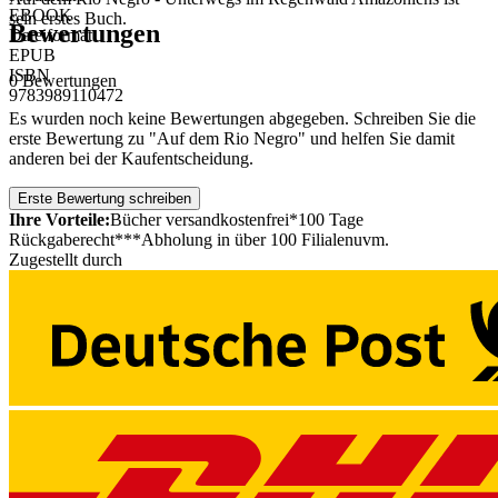
EBOOK
sein erstes Buch.
Bewertungen
Dateiformat
EPUB
ISBN
0 Bewertungen
9783989110472
Es wurden noch keine Bewertungen abgegeben. Schreiben Sie die
erste Bewertung zu "Auf dem Rio Negro" und helfen Sie damit
anderen bei der Kaufentscheidung.
Erste Bewertung schreiben
Ihre Vorteile:
Bücher versandkostenfrei*
100 Tage
Rückgaberecht***
Abholung in über 100 Filialen
uvm.
Zugestellt durch