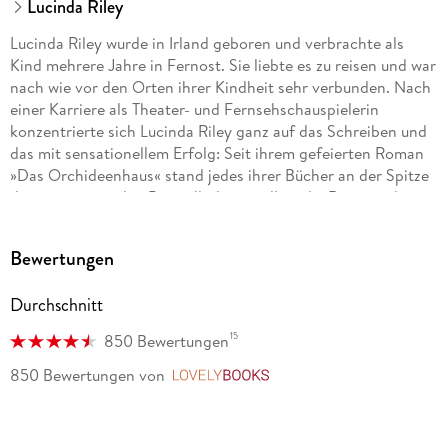
Lucinda Riley
Lucinda Riley wurde in Irland geboren und verbrachte als
Kind mehrere Jahre in Fernost. Sie liebte es zu reisen und war
nach wie vor den Orten ihrer Kindheit sehr verbunden. Nach
einer Karriere als Theater- und Fernsehschauspielerin
konzentrierte sich Lucinda Riley ganz auf das Schreiben und
das mit sensationellem Erfolg: Seit ihrem gefeierten Roman
»Das Orchideenhaus« stand jedes ihrer Bücher an der Spitze
der internationalen Bestsellerlisten, allein die Romane der
»Sieben-Schwestern«-Serie wurden weltweit bisher über 30
Millionen Mal verkauft. Lucinda Riley lebte mit ihrem Mann
Bewertungen
und ihren vier Kindern im englischen Norfolk und in West
Cork, Irland. Sie verstarb im Juni 2021.
Durchschnitt
15
850 Bewertungen
850 Bewertungen
von
LovelyBooks