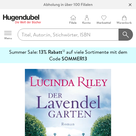
Abholung in über 100 Filialen
Filiale
Konto
Merkzettel
Warenkorb
Hugendubel
Menu
Summer Sale:
13% Rabatt
auf viele Sortimente mit dem
12
mehr
Code
SOMMER13
erfahren