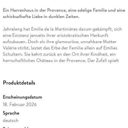
Ein Herrenhaus in der Provence, eine adelige Familie und eine
schicksalhafte Liebe in dunklen Zeiten.
Jahrelang hat Emilie de la Martinières darum gekämpft, sich
eine Existenz jenseits ihrer aristokratischen Herkunft
aufzubauen. Doch als ihre glamouröse, unnahbare Mutter
Valérie stirbt, lastet das Erbe der Familie allein auf Emilies
Schultern. Sie kehrt zurück an den Ort ihrer Kindheit, ein
herrschaftliches Château in der Provence. Der Zufall spielt
ihr eine Gedichtsammlung in die Hände, verfasst von ihrer
Tante Sophia, deren Leben von einem düsteren Geheimnis
umschattet war - einer tragischen Liebesgeschichte, die das
Produktdetails
Schicksal der de la Martinières für immer bestimmen sollte.
Doch schließlich erkennt Emilie, dass es noch nicht zu spät
Erscheinungsdatum
ist, die Tür zu einer anderen Zukunft aufzustoßen . . .
18. Februar 2026
Sprache
deutsch