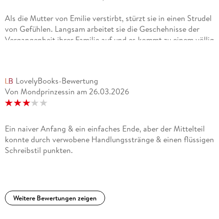
Als die Mutter von Emilie verstirbt, stürzt sie in einen Strudel
von Gefühlen. Langsam arbeitet sie die Geschehnisse der
Vergangenheit ihrer Familie auf und es kommt zu einem völlig
unerwartetem EndeDer Schreibstil von Lucinda Riley ist auch
in diesem Buch wieder unvergleichlich gut. Die Geschichte ist
sehr spannend geschrieben und die Personen gut dargestellt.
LovelyBooks-Bewertung
Ich habe dieses Buch lange im Regal stehen gehabt und bin
Von Mondprinzessin
am
26.03.2026
froh, dass ich es nun endlich zur Hand genommen habe. Ich
habe die Lektüre sehr genossen und kann das Buch nur
wärmstens empfehlen!
Ein naiver Anfang & ein einfaches Ende, aber der Mittelteil
konnte durch verwobene Handlungsstränge & einen flüssigen
Schreibstil punkten.
Weitere Bewertungen zeigen