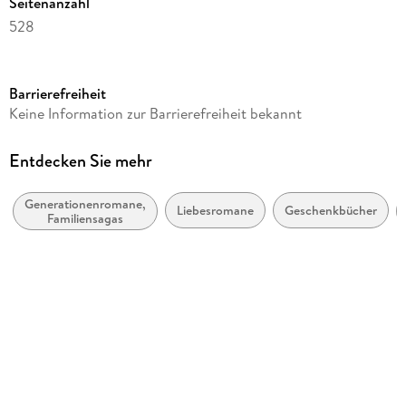
Seitenanzahl
528
Autor/Autorin
Lucinda Riley
Barrierefreiheit
Übersetzung
Keine Information zur Barrierefreiheit bekannt
Sonja Hauser
Verlag/Hersteller
Entdecken Sie mehr
Goldmann TB
Generationenromane,
Originaltitel
Liebesromane
Geschenkbücher
Familiensagas
The Light Behind the Window
Originalsprache
englisch
Produktart
kartoniert
Gewicht
402 g