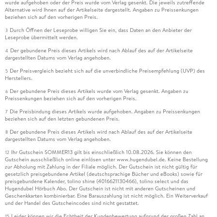
wurde aufgehoben oder der Preis wurde vom Verlag gesenkt. Die jeweils zutreffende
Alternative wird Ihnen auf der Artikelseite dargestellt. Angaben zu Preissenkungen
beziehen sich auf den vorherigen Preis.
Durch Öffnen der Leseprobe willigen Sie ein, dass Daten an den Anbieter der
3
Leseprobe übermittelt werden.
Der gebundene Preis dieses Artikels wird nach Ablauf des auf der Artikelseite
4
dargestellten Datums vom Verlag angehoben.
Der Preisvergleich bezieht sich auf die unverbindliche Preisempfehlung (UVP) des
5
Herstellers.
Der gebundene Preis dieses Artikels wurde vom Verlag gesenkt. Angaben zu
6
Preissenkungen beziehen sich auf den vorherigen Preis.
Die Preisbindung dieses Artikels wurde aufgehoben. Angaben zu Preissenkungen
7
beziehen sich auf den letzten gebundenen Preis.
Der gebundene Preis dieses Artikels wird nach Ablauf des auf der Artikelseite
8
dargestellten Datums vom Verlag angehoben.
Ihr Gutschein SOMMER13 gilt bis einschließlich 10.08.2026. Sie können den
12
Gutschein ausschließlich online einlösen unter www.hugendubel.de. Keine Bestellung
zur Abholung mit Zahlung in der Filiale möglich. Der Gutschein ist nicht gültig für
gesetzlich preisgebundene Artikel (deutschsprachige Bücher und eBooks) sowie für
preisgebundene Kalender, tolino shine (4016621130466), tolino select und das
Hugendubel Hörbuch Abo. Der Gutschein ist nicht mit anderen Gutscheinen und
Geschenkkarten kombinierbar. Eine Barauszahlung ist nicht möglich. Ein Weiterverkauf
und der Handel des Gutscheincodes sind nicht gestattet.
Leider können wir die Echtheit der Kundenbewertung aufgrund der großen Zahl an
15