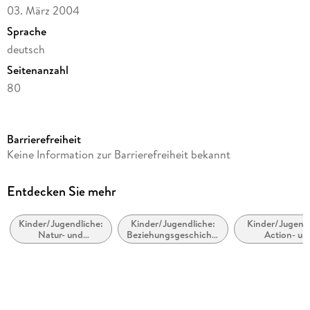
03. März 2004
Sprache
deutsch
Seitenanzahl
80
Altersempfehlung
von 6 bis 99 Jahren
Barrierefreiheit
Reihe
Keine Information zur Barrierefreiheit bekannt
Der kleine Drache Kokosnuss, 1
Autor/Autorin
Entdecken Sie mehr
Ingo Siegner
Kinder/Jugendliche:
Kinder/Jugendliche:
Kinder/Jugendl
Illustrationen
Natur- und
Beziehungsgeschichten
Action- un
Ingo Siegner
Tiergeschichten
- Romantik, Liebe
Abenteuergesch
oder Freundschaft
Verlag/Hersteller
cbj
Produktart