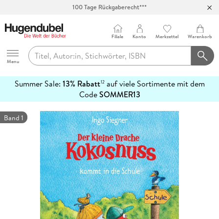
100 Tage Rückgaberecht***
Abholung in über 100 Filialen
Filiale
Konto
Merkzettel
Warenkorb
Hugendubel
Menu
Summer Sale:
13% Rabatt
auf viele Sortimente mit dem
12
mehr
Code
SOMMER13
erfahren
Band 1