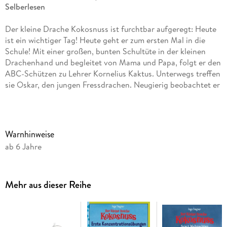
Selberlesen
Der kleine Drache Kokosnuss ist furchtbar aufgeregt: Heute
ist ein wichtiger Tag! Heute geht er zum ersten Mal in die
Schule! Mit einer großen, bunten Schultüte in der kleinen
Drachenhand und begleitet von Mama und Papa, folgt er den
ABC-Schützen zu Lehrer Kornelius Kaktus. Unterwegs treffen
sie Oskar, den jungen Fressdrachen. Neugierig beobachtet er
das bunte Treiben. Er hat keine Schultüte, denn - und das ist
bekannt - Fressdrachen gehen nicht zur Schule. Schließlich
besteht die Gefahr, dass sie ihre Klassenkameraden
auffressen!
Warnhinweise
Eigentlich schade, findet Kokosnuss. Superschade, meint
ab 6 Jahre
Oskar, denn er würde so wahnsinnig gerne Rechnen und
Schreiben lernen . . . Wie Oskar doch noch das
Dracheneinmaleins lernt, Klassenbester im Schwimmen wird
Mehr aus dieser Reihe
und mit einer waghalsigen Rettungsaktion beweist, dass
Feuer- und Fressdrachen prima miteinander befreundet sein
können, das erzählt das neue lustige und spannende
Abenteuer vom kleinen Drachen Kokosnuss.