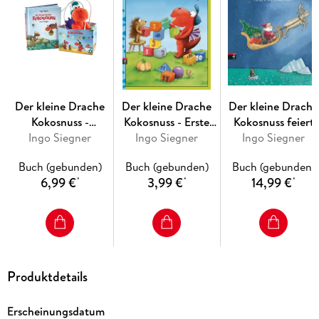
Die Geschichten über die aufregenden Abenteuer, die der
kleine Drache Kokosnuss und seine Freunde gemeinsam
erleben, sind inzwischen wahre Kinderbuchklassiker. Ingo
Siegner schreibt über Freundschaft und Mut und fügt
liebenswert-originelle Illustrationen hinzu. Die »Dein-Spiegel-
Bestseller«-Reihe eignet sich perfekt zum Vor- und
Der kleine Drache
Der kleine Drache
Der kleine Drache
Selberlesen.
Kokosnuss -
Kokosnuss - Erste
Kokosnuss feiert
Geschenktüte
Ingo Siegner
Konzentrationsübungen
Ingo Siegner
Weihnachten
Ingo Siegner
Ausstattung: Mit fbg. Illustrationen
Buch (gebunden)
Buch (gebunden)
Buch (gebunden)
6,99 €
3,99 €
14,99 €
*
*
*
Produktdetails
Erscheinungsdatum