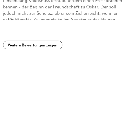
Einschulung!Kokosnuss lernt außerdem einen Fressdrachen
kennen - der Beginn der Freundschaft zu Oskar. Der soll
jedoch nicht zur Schule... ob er sein Ziel erreicht, wenn er
dafür kämpft?! :)wieder ein tolles Abenteuer des kleinen
Feuerdrachens!
Weitere Bewertungen zeigen