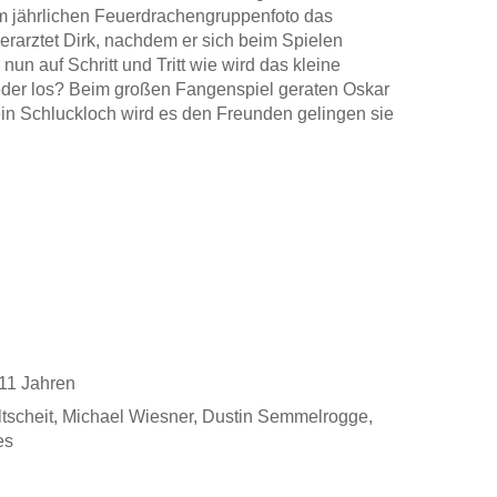
im jährlichen Feuerdrachengruppenfoto das
erarztet Dirk, nachdem er sich beim Spielen
 nun auf Schritt und Tritt wie wird das kleine
eder los? Beim großen Fangenspiel geraten Oskar
n Schluckloch wird es den Freunden gelingen sie
n Originalstimmen aus der Fernsehserie und
ner, Dustin Semmelrogge, Sarah Alles
 11 Jahren
ltscheit, Michael Wiesner, Dustin Semmelrogge,
es