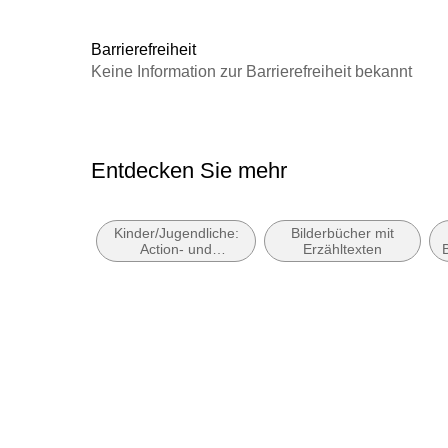
Family Sharing
Ja
Dateiformat
MP3
Barrierefreiheit
GTIN
9783837154948
Keine Information zur Barrierefreiheit bekannt
Entdecken Sie mehr
Kinder/Jugendliche:
Bilderbücher mit
Action- und
Erzähltexten
Abenteuergeschichten