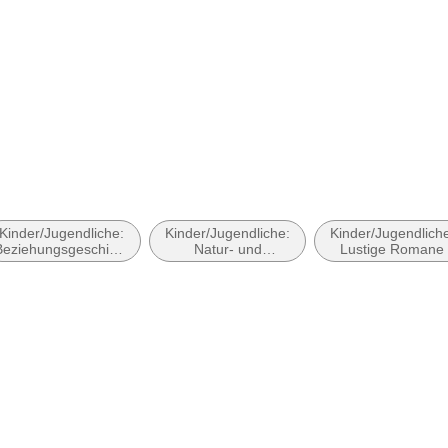
Produktart
MP3 form
Audioinhalt
Hörspiel
Kinder/Jugendliche:
Kinder/Jugendliche:
Kinder/Jugendlich
Beziehungsgeschichten
Natur- und
Lustige Romane
- Romantik, Liebe
Tiergeschichten
oder Freundschaft