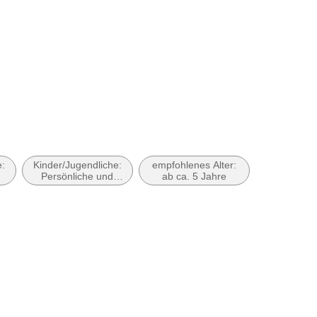
at
e:
Kinder/Jugendliche:
empfohlenes Alter:
Persönliche und
ab ca. 5 Jahre
soziale Themen:
Selbstwahrnehmung
und
Selbstwertgefühl