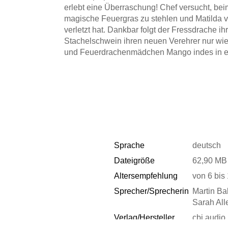
erlebt eine Überraschung! Chef versucht, be
magische Feuergras zu stehlen und Matilda v
verletzt hat. Dankbar folgt der Fressdrache ihr
Stachelschwein ihren neuen Verehrer nur wi
und Feuerdrachenmädchen Mango indes in ei
zu befreien?
Vier lustige und spannende Hörspiele mit de
Erzähler Martin Baltscheit.
Hörspiel mit Martin Baltscheit, Michael Wies
ca. 1h
Sprache
deutsch
Dateigröße
62,90 MB
Altersempfehlung
von 6 bis
Sprecher/Sprecherin
Martin Ba
Sarah All
Verlag/Hersteller
cbj audio